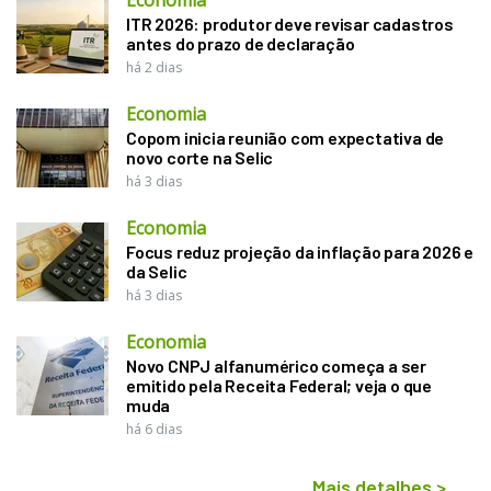
ITR 2026: produtor deve revisar cadastros
antes do prazo de declaração
há 2 dias
Economia
Copom inicia reunião com expectativa de
novo corte na Selic
há 3 dias
Economia
Focus reduz projeção da inflação para 2026 e
da Selic
há 3 dias
Economia
Novo CNPJ alfanumérico começa a ser
emitido pela Receita Federal; veja o que
muda
há 6 dias
Mais detalhes
>