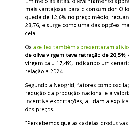
Em meio às altas, o levantamento apont
mais vantajosas para o consumidor. O l
queda de 12,6% no preço médio, recuan
28,76, e surge como uma das opções mai
ceia.
Os
azeites também apresentaram alívio
de oliva virgem teve retração de 20,5%
,
virgem caiu 17,4%, indicando um cenári
relação a 2024.
Segundo a Neogrid, fatores como oscilaç
redução da produção nacional e a valori
incentiva exportações, ajudam a expli
dos preços.
“Percebemos que as cadeias produtiva