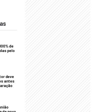
das
 100% de
las pelo
tor deve
os antes
laração
união
a de novo