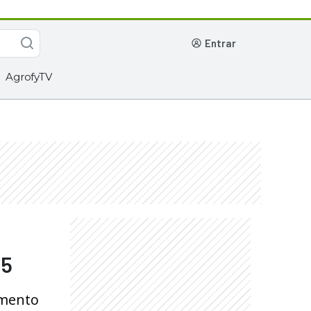
entrar
AgrofyTV
25
amento