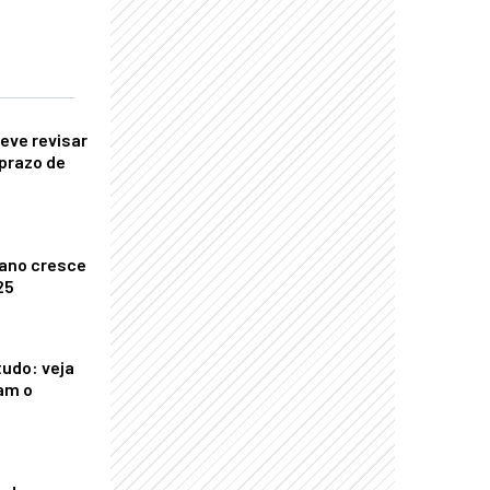
eve revisar
prazo de
ano cresce
25
tudo: veja
am o