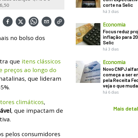
26,50
corte na Selic
há 3 dias
Economia
Focus reduz pro
ais no bolso dos
inflação para 2
Selic
há 3 dias
tra que
itens clássicos
Economia
e preços ao longo do
Novo CNPJ alfa
começa a ser e
natalinas, que lideram
pela Receita Fed
veja o que muda
65%.
há 6 dias
tores climáticos
,
Mais deta
ável
, que impactam de
iva.
os pelos consumidores