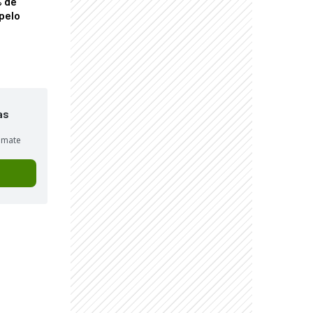
% de
pelo
as
sumate