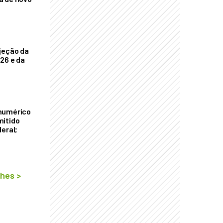
jeção da
026 e da
numérico
mitido
eral;
lhes
>