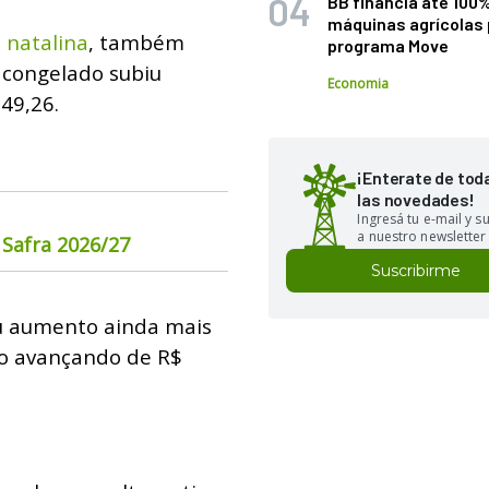
BB financia até 100
máquinas agrícolas 
 natalina
, também
programa Move
 congelado subiu
Economia
49,26.
¡Enterate de tod
las novedades!
Ingresá tu e-mail y 
a nuestro newsletter
 Safra 2026/27
Suscribirme
ou aumento ainda mais
io avançando de R$