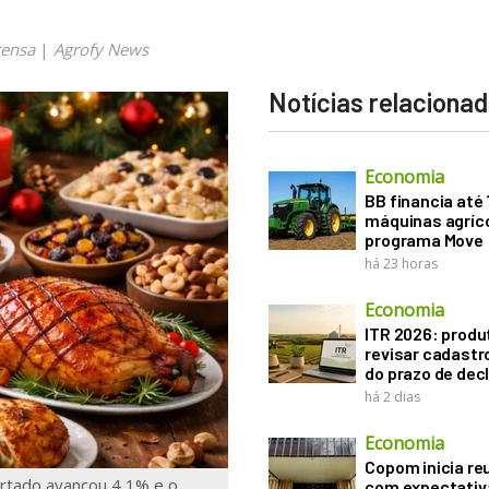
rensa
|
Agrofy News
Notícias relaciona
Economia
BB financia até
máquinas agríco
programa Move
há 23 horas
Economia
ITR 2026: produ
revisar cadastr
do prazo de dec
há 2 dias
Economia
Copom inicia re
portado avançou 4,1% e o
com expectativ