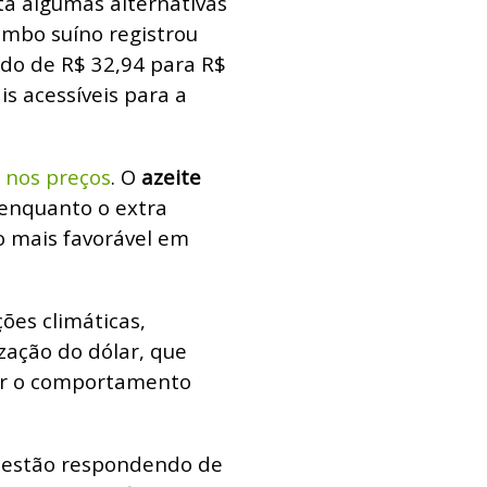
a algumas alternativas
ombo suíno registrou
do de R$ 32,94 para R$
s acessíveis para a
 nos preços
. O
azeite
 enquanto o extra
o mais favorável em
ões climáticas,
zação do dólar, que
car o comportamento
s estão respondendo de