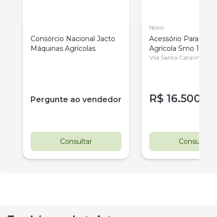
Novo
Consórcio Nacional Jacto
Acessório Para Máq
Máquinas Agrícolas
Agrícola Smo 12 Me
Vila Santa Catarina
R$
16.500
r
Pergunte ao vendedor
Consultar
Consultar