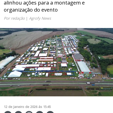
alinhou ações para a montagem e
organização do evento
Por redação
|
Agrofy News
12
de
Janeiro
de
2026
ás
15:45