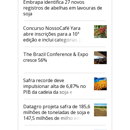
Embrapa identifica 27 novos
registros de abelhas em lavouras de
soja
Concurso NossoCafé Yara
abre inscrições para a 10ª
edição e inclui categorias para
cafés Canephora
The Brazil Conference & Expo
cresce 56%
Safra recorde deve
impulsionar alta de 6,87% no
PIB da cadeia da soja e
biodiesel em 2026
Datagro projeta safra de 185,6
milhões de toneladas de soja e
147,5 milhões de milho em
2026/27