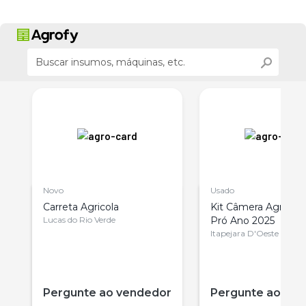
Novo
Usado
Carreta Agricola
Kit Câmera Agrícol
Lucas do Rio Verde
Pró Ano 2025
Itapejara D'Oeste
r
Pergunte ao vendedor
Pergunte ao ve