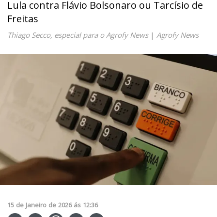
Lula contra Flávio Bolsonaro ou Tarcísio de
Freitas
Thiago Secco, especial para o Agrofy News
|
Agrofy News
15
de
Janeiro
de
2026
ás
12:36