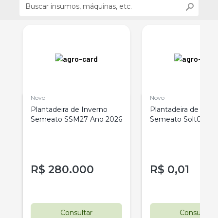
Novo
Novo
n
Plantadeira de Inverno
Plantadeira de Verã
Semeato SSM27 Ano 2026
Semeato Solt09 an
R$
280.000
R$
0,01
Consultar
Consultar