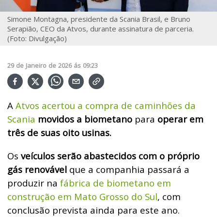
Simone Montagna, presidente da Scania Brasil, e Bruno
Serapião, CEO da Atvos, durante assinatura de parceria.
(Foto: Divulgação)
29
de
Janeiro
de
2026
ás
09:23
A
Atvos acertou a compra de caminhões da
Scania
movidos a biometano
para
operar em
três de suas oito usinas.
Os
veículos serão abastecidos com o próprio
gás renovável
que a companhia passará a
produzir na
fábrica de biometano em
construção em Mato Grosso do Sul
, com
conclusão prevista ainda para este ano.