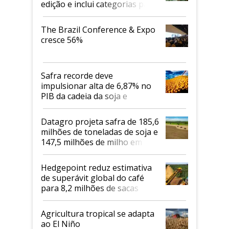
edição e inclui categorias para
cafés Canephora
The Brazil Conference & Expo
cresce 56%
Safra recorde deve
impulsionar alta de 6,87% no
PIB da cadeia da soja e
biodiesel em 2026
Datagro projeta safra de 185,6
milhões de toneladas de soja e
147,5 milhões de milho em
2026/27
Hedgepoint reduz estimativa
de superávit global do café
para 8,2 milhões de sacas
Agricultura tropical se adapta
ao El Niño