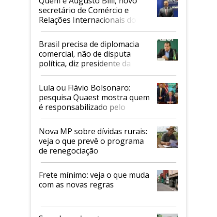
Quem é Augusto Billi, novo
secretário de Comércio e
Relações Internacionais do
Mapa
Brasil precisa de diplomacia
comercial, não de disputa
política, diz presidente da
Faesp
Lula ou Flávio Bolsonaro:
pesquisa Quaest mostra quem
é responsabilizado pelo
tarifaço dos EUA
Nova MP sobre dívidas rurais:
veja o que prevê o programa
de renegociação
Frete mínimo: veja o que muda
com as novas regras