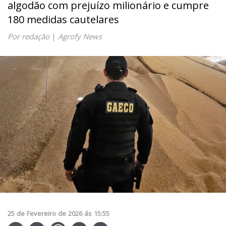
algodão com prejuízo milionário e cumpre
180 medidas cautelares
Por redação
|
Agrofy News
25
de
Fevereiro
de
2026
ás
15:55