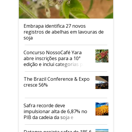
Embrapa identifica 27 novos
registros de abelhas em lavouras de
soja
Concurso NossoCafé Yara
abre inscrições para a 10ª
edição e inclui categorias para
cafés Canephora
The Brazil Conference & Expo
cresce 56%
Safra recorde deve
impulsionar alta de 6,87% no
PIB da cadeia da soja e
biodiesel em 2026
Datagro projeta safra de 185,6