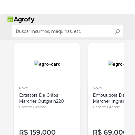
Novo
Novo
Extratora De Grãos
Embutidora De Grã
Marcher Outgrain220
Marcher Ingrain100
Campo Grande
Campo Grande
R$
159.000
R$
69.000
r