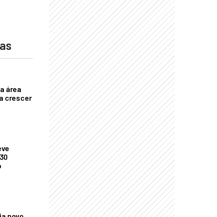
das
ça área
ta crescer
eve
 30
o
ia novo