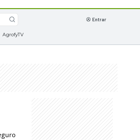
entrar
AgrofyTV
eguro