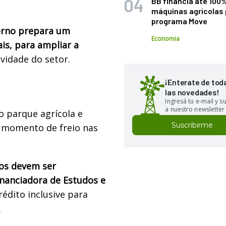
BB financia até 100
máquinas agrícolas 
programa Move
erno prepara um
Economia
is, para ampliar a
vidade do setor.
¡Enterate de tod
las novedades!
Ingresá tu e-mail y 
a nuestro newsletter
o parque agrícola e
Suscribirme
 momento de freio nas
sos devem ser
inanciadora de Estudos e
édito inclusive para
.