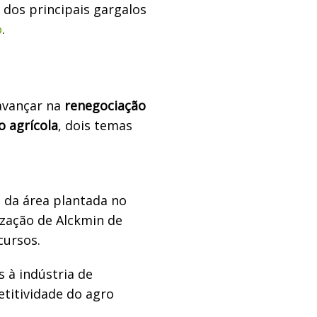
 dos principais gargalos
o
.
avançar na
renegociação
o agrícola
, dois temas
 da área plantada no
ização de Alckmin de
cursos.
 à indústria de
titividade do agro