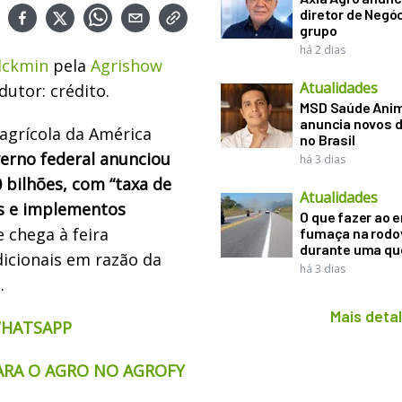
diretor de Negó
grupo
há 2 dias
lckmin
pela
Agrishow
Atualidades
utor: crédito.
MSD Saúde Ani
anuncia novos d
 agrícola da América
no Brasil
erno federal anunciou
há 3 dias
 bilhões, com “taxa de
Atualidades
as e implementos
O que fazer ao 
 chega à feira
fumaça na rodo
durante uma q
dicionais em razão da
há 3 dias
.
Mais deta
WHATSAPP
ARA O AGRO NO AGROFY