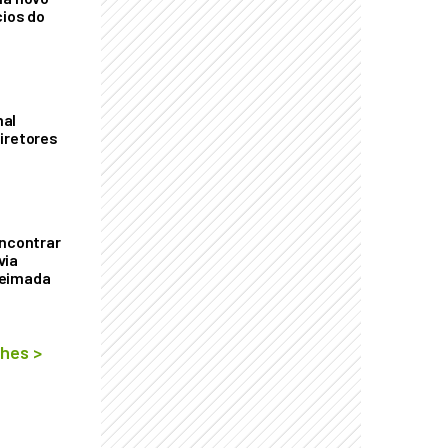
cios do
mal
iretores
encontrar
via
ueimada
lhes
>