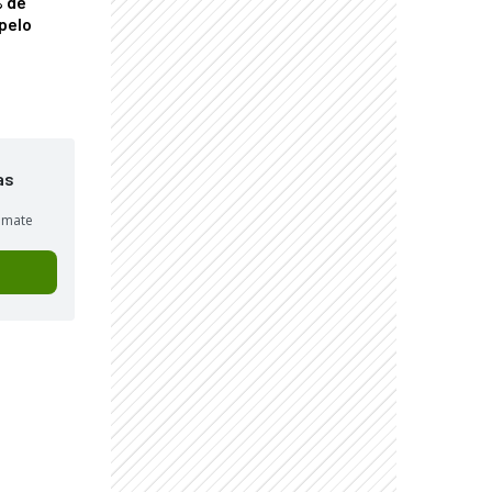
% de
pelo
as
sumate