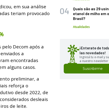
icou, em sua análise
Quais são as 29 usi
gadas teriam provocado
etanol de milho em 
Brasil?
Atualidades
0%
s pelo Decom após a
¡Enterate de tod
 enviados a
las novedades!
Ingresá tu e-mail y 
foram encontradas
a nuestro newsletter
em alguns casos.
Suscribirme
nto preliminar, a
ais reforça o
dutivo desde 2022, de
 considerados desleais
ros de leite.