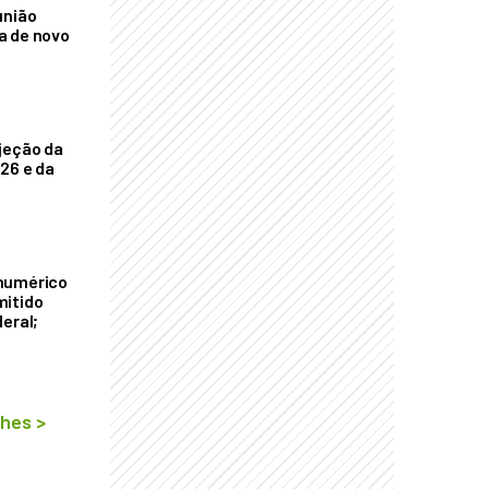
união
a de novo
jeção da
026 e da
numérico
mitido
eral;
lhes
>