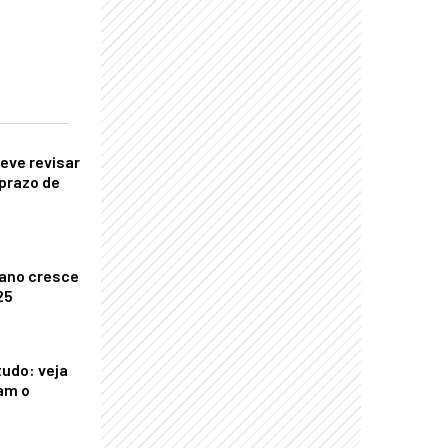
eve revisar
prazo de
ano cresce
25
tudo: veja
am o