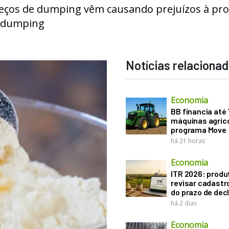
reços de dumping vêm causando prejuízos à pr
ntidumping
Notícias relaciona
Economia
BB financia até
máquinas agríco
programa Move
há 21 horas
Economia
ITR 2026: produ
revisar cadastr
do prazo de dec
há 2 dias
Economia