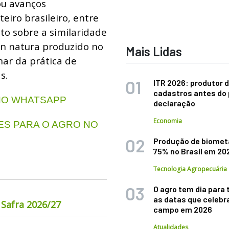
ou avanços
eiro brasileiro, entre
o sobre a similaridade
 in natura produzido no
Mais Lidas
nar da prática de
s.
ITR 2026: produtor d
cadastros antes do 
 NO WHATSAPP
declaração
Economia
S PARA O AGRO NO
Produção de biomet
75% no Brasil em 20
Tecnologia Agropecuária
O agro tem dia para 
as datas que celebr
 Safra 2026/27
campo em 2026
Atualidades