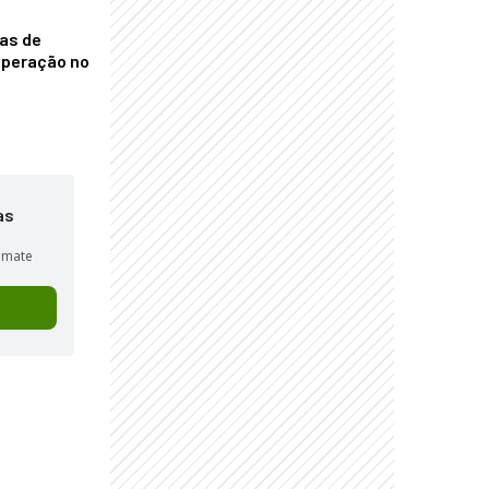
nas de
operação no
as
sumate