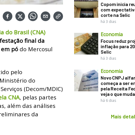
Copom inicia re
com expectativ
corte na Selic
há 3 dias
a do Brasil (CNA)
Economia
estação final da
Focus reduz pro
inflação para 2
e em pó
do Mercosul
Selic
há 3 dias
Economia
ido pelo
Novo CNPJ alfa
inistério do
começa a ser e
 Serviços (Decom/MDIC)
pela Receita Fed
veja o que muda
ela CNA
, pelas partes
há 6 dias
as, além das análises
reliminares da
Mais deta