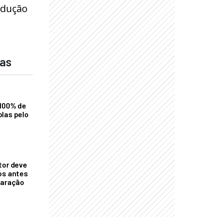
odução
das
 100% de
las pelo
tor deve
os antes
laração