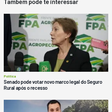
Também pode te interessar
Destaque
Usado
Pá Carregadeira Cat 966
Ano 1987
Londrina
R$
145.000
Consultar
Política
Senado pode votar novo marco legal do Seguro
Rural após o recesso