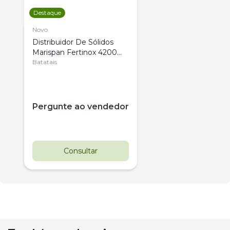
Destaque
Novo
Distribuidor De Sólidos
Marispan Fertinox 4200
Citrus
Batatais
Pergunte ao vendedor
Consultar