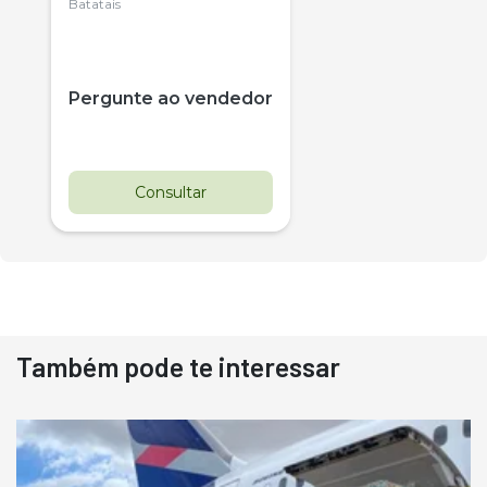
Citrus
Batatais
Pergunte ao vendedor
Consultar
Também pode te interessar
Destaque
Usado
Pá Carregadeira Cat 966
Ano 1987