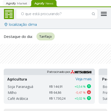
Agrofy
Market
Agrofy
News
localização clima
Destaque do dia
:
Tarifaço
Patrocinado por
Agricultura
Pecu
Veja mais
Soja Paranaguá
Boi 
R$
144,91
0,54 %
Milho
Fran
R$
64,86
-0,47 %
Café Arábica
Suino
R$
1.730,24
0,02 %