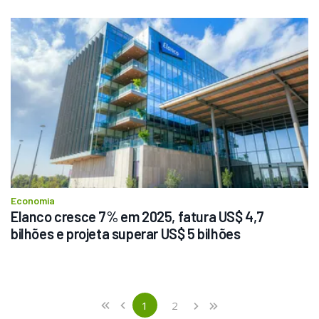
Economia
Elanco cresce 7% em 2025, fatura US$ 4,7 
bilhões e projeta superar US$ 5 bilhões
Previous
First
1
2
«
‹
›
»
(current)
Next
Last