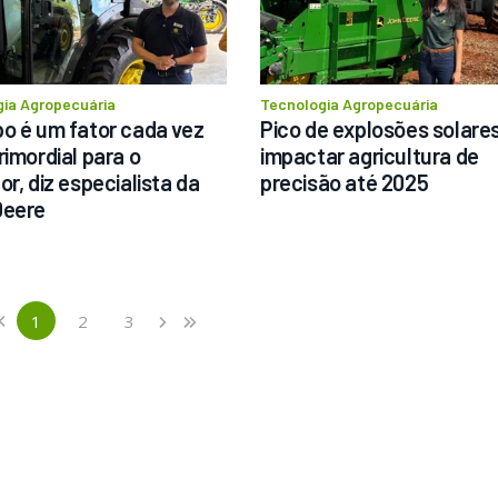
ia Agropecuária
Tecnologia Agropecuária
o é um fator cada vez 
Pico de explosões solares 
imordial para o 
impactar agricultura de 
r, diz especialista da 
precisão até 2025
Deere
us
1
2
3
‹
›
»
(current)
Next
Last