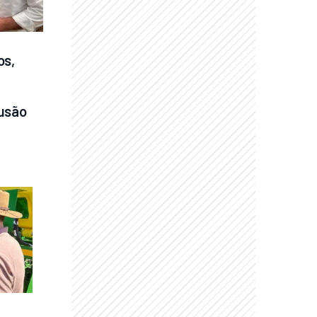
s, 
usão 