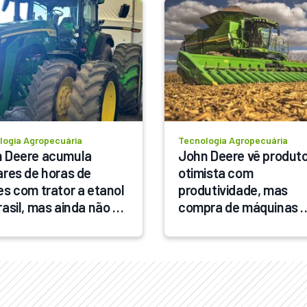
logia Agropecuária
Tecnologia Agropecuária
 Deere acumula 
John Deere vê produto
ares de horas de 
otimista com 
es com trator a etanol 
produtividade, mas 
rasil, mas ainda não 
compra de máquinas 
ne lançamento
segue travada