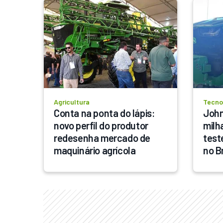
Agricultura
Tecno
Conta na ponta do lápis: 
John
novo perfil do produtor 
milh
redesenha mercado de 
test
maquinário agrícola
no B
defi