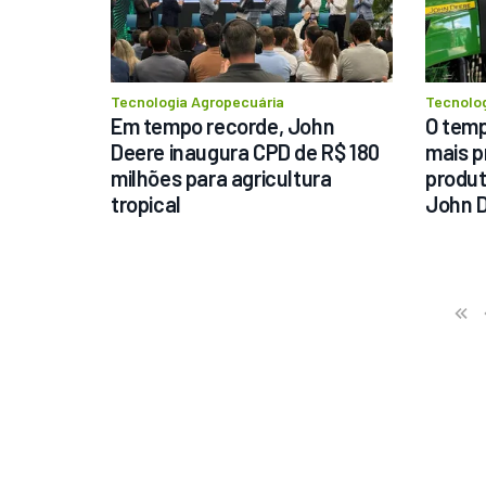
Tecnologia Agropecuária
Tecnolog
Em tempo recorde, John 
O temp
Deere inaugura CPD de R$ 180 
mais pr
milhões para agricultura 
produto
tropical
John 
Previo
First
«