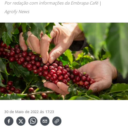
Por redação com informações da Embrapa Café
|
Agrofy News
30
de
Maio
de
2022
ás
17:23