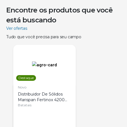
Encontre os produtos que você
está buscando
Ver ofertas
Tudo que você precisa para seu campo
Destaque
Novo
Distribuidor De Sólidos
Marispan Fertinox 4200
Citrus
Batatais