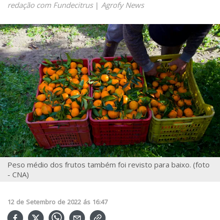
redação com Fundecitrus
|
Agrofy News
Peso médio dos frutos também foi revisto para baixo. (foto
- CNA)
12
de
Setembro
de
2022
ás
16:47