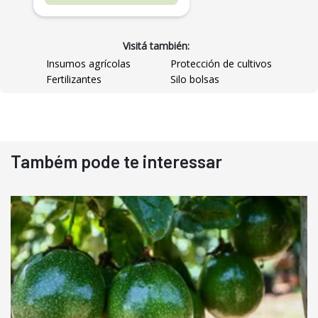
Visitá también:
Insumos agrícolas
Protección de cultivos
Fertilizantes
Silo bolsas
Destaque
Usado
Também pode te interessar
Pá Carregadeira Cat 966
Ano 1987
Londrina
R$
145.000
Consultar