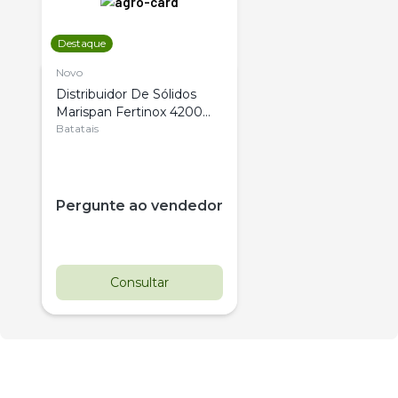
Destaque
Novo
Distribuidor De Sólidos
Marispan Fertinox 4200
Citrus
Batatais
Pergunte ao vendedor
Consultar