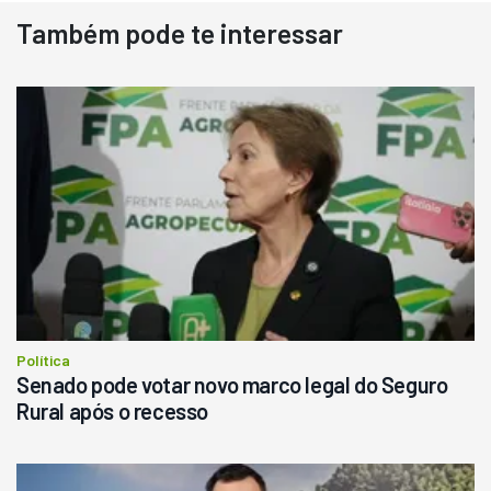
Também pode te interessar
Destaque
Usado
Pá Carregadeira Cat 966
Ano 1987
Londrina
R$
145.000
Consultar
Política
Senado pode votar novo marco legal do Seguro
Rural após o recesso