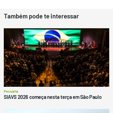
Também pode te interessar
Destaque
Usado
Pá Carregadeira Cat 966
Ano 1987
Londrina
R$
145.000
Consultar
Pecuária
SIAVS 2026 começa nesta terça em São Paulo