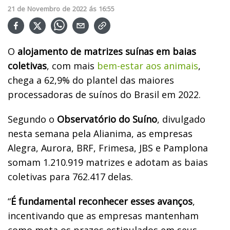
21
de
Novembro
de
2022
ás
16:55
O
alojamento de matrizes suínas em baias
coletivas
, com mais
bem-estar aos animais
,
chega a 62,9% do plantel das maiores
processadoras de suínos do Brasil em 2022.
Segundo o
Observatório do Suíno
, divulgado
nesta semana pela Alianima, as empresas
Alegra, Aurora, BRF, Frimesa, JBS e Pamplona
somam 1.210.919 matrizes e adotam as baias
coletivas para 762.417 delas.
“
É fundamental reconhecer esses avanços
,
incentivando que as empresas mantenham
como meta os prazos estipulados em seus