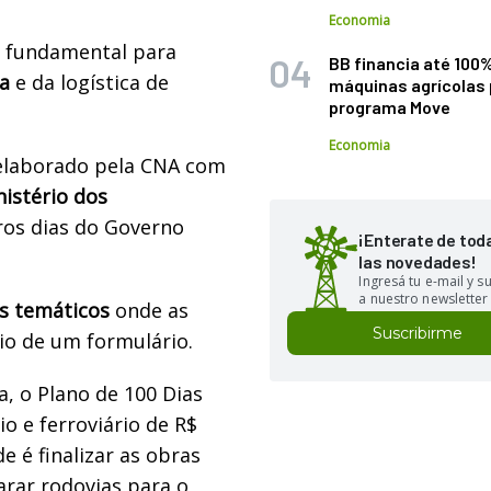
Economia
é fundamental para
BB financia até 100
a
e da logística de
máquinas agrícolas 
programa Move
Economia
elaborado pela CNA com
nistério dos
ros dias do Governo
¡Enterate de tod
las novedades!
Ingresá tu e-mail y 
a nuestro newsletter
os temáticos
onde as
Suscribirme
io de um formulário.
a, o Plano de 100 Dias
o e ferroviário de R$
e é finalizar as obras
arar rodovias para o