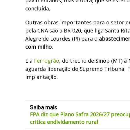
pavimentados, mas a obra, que se estend
concluída.
Outras obras importantes para o setor e
pela CNA são a BR-020, que liga Santa Rit
Alegre de Lourdes (PI) para o
abastecimen
com milho.
E a
Ferrogrão
, do trecho de Sinop (MT) a 
aguarda liberação do Supremo Tribunal Fe
implantação.
Saiba mais
FPA diz que Plano Safra 2026/27 preocu
critica endividamento rural