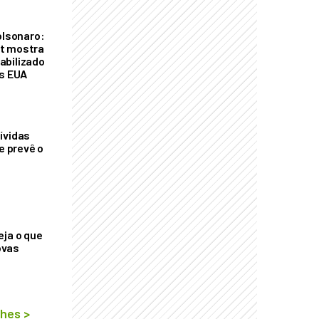
olsonaro:
t mostra
abilizado
os EUA
ívidas
ue prevê o
eja o que
ovas
lhes
>