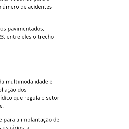
 número de acidentes
tros pavimentados,
23, entre eles o trecho
a multimodalidade e
pliação dos
ídico que regula o setor
e.
e para a implantação de
 usuários; a