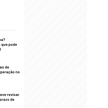
ba?
 que pode
l
nas de
operação no
eve revisar
prazo de