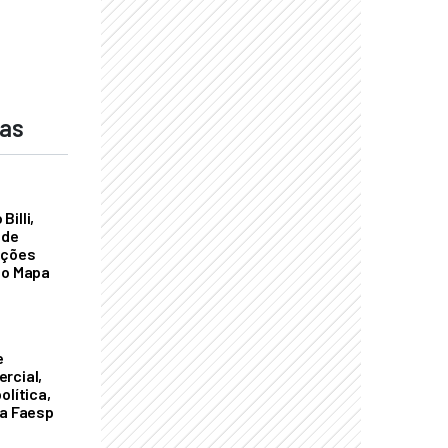
das
illi,
 de
ações
do Mapa
e
rcial,
olítica,
da Faesp