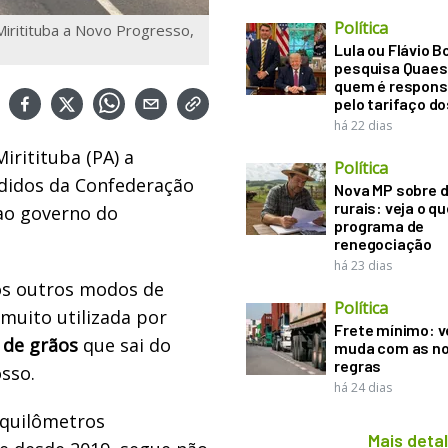
Política
Miritituba a Novo Progresso,
Lula ou Flávio B
pesquisa Quaes
quem é respons
pelo tarifaço d
há 22 dias
ritituba (PA) a
Política
edidos da Confederação
Nova MP sobre d
rurais: veja o q
 ao governo do
programa de
renegociação
há 23 dias
aos outros modos de
Política
muito utilizada por
Frete mínimo: v
 de grãos
que sai do
muda com as n
regras
sso.
há 24 dias
 quilômetros
Mais deta