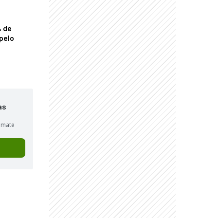
% de
pelo
as
sumate