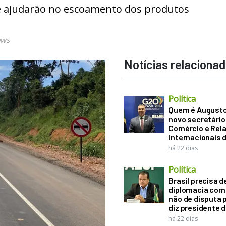
e ajudarão no escoamento dos produtos
ews
Notícias relaciona
Política
Quem é Augusto B
novo secretário
Comércio e Rel
Internacionais 
há 22 dias
Política
Brasil precisa d
diplomacia come
não de disputa p
diz presidente 
há 22 dias