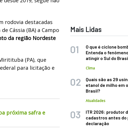
e desde 2019, segue não
m rodovia destacadas
Mais Lidas
a de Cássia (BA) a Campo
to da região Nordeste
O que é ciclone bom
Entenda o fenômeno
atingir o Sul do Brasi
Miritituba (PA), que
deral para licitação e
Clima
Quais são as 29 usi
etanol de milho em 
Brasil?
Atualidades
pa próxima safra e
ITR 2026: produtor d
cadastros antes do 
declaração