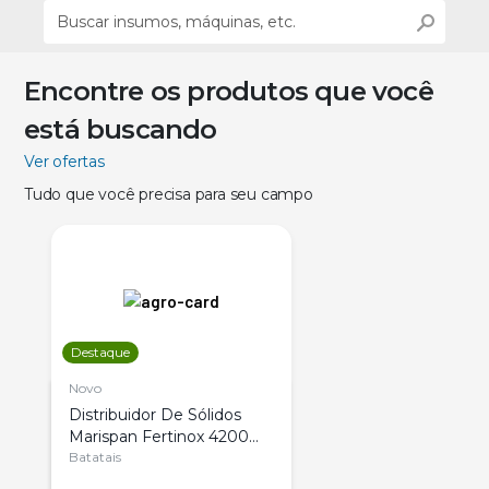
Encontre os produtos que você
está buscando
Ver ofertas
Tudo que você precisa para seu campo
Destaque
Novo
Distribuidor De Sólidos
Marispan Fertinox 4200
Citrus
Batatais