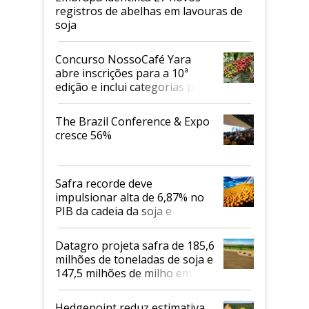
registros de abelhas em lavouras de
soja
Concurso NossoCafé Yara
abre inscrições para a 10ª
edição e inclui categorias para
cafés Canephora
The Brazil Conference & Expo
cresce 56%
Safra recorde deve
impulsionar alta de 6,87% no
PIB da cadeia da soja e
biodiesel em 2026
Datagro projeta safra de 185,6
milhões de toneladas de soja e
147,5 milhões de milho em
2026/27
Hedgepoint reduz estimativa