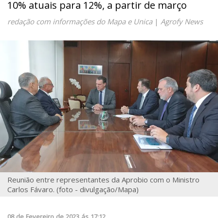
10% atuais para 12%, a partir de março
redação com informações do Mapa e Unica
|
Agrofy News
Reunião entre representantes da Aprobio com o Ministro
Carlos Fávaro. (foto - divulgação/Mapa)
08
de
Fevereiro
de
2023
ás
17:12