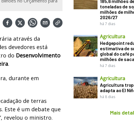
5 bilhões no Orçamento para
185,6 milhões d
toneladas de soj
milhões de mil
2026/27
há 7 dias
Agricultura
ária através da
Hedgepoint red
des devedores está
estimativa de s
global do café p
tro do
Desenvolvimento
milhões de sac
eira
.
há 7 dias
ira, durante em
Agricultura
Agricultura trop
adapta ao El Niñ
há 8 dias
cadação de terras
s. Este é um debate que
Mais deta
 revelou o ministro.