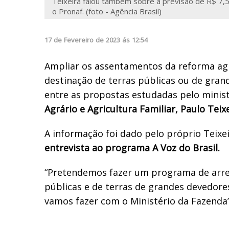
Teixeira falou também sobre a previsão de R$ 7,
o Pronaf. (foto - Agência Brasil)
17
de
Fevereiro
de
2023
ás
12:54
Ampliar os assentamentos da reforma agr
destinação de terras públicas ou de gran
entre as propostas estudadas pelo minis
Agrário e Agricultura Familiar, Paulo Teix
A informação foi dado pelo próprio Teixe
entrevista ao programa A Voz do Brasil.
“Pretendemos fazer um programa de arre
públicas e de terras de grandes devedore
vamos fazer com o Ministério da Fazenda”,