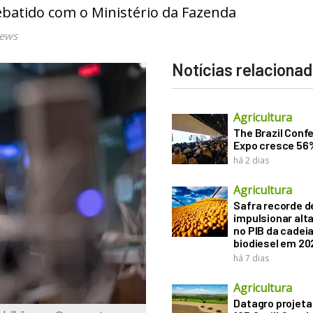
ebatido com o Ministério da Fazenda
News
Notícias relaciona
Agricultura
The Brazil Conf
Expo cresce 56
há 2 dias
Agricultura
Safra recorde d
impulsionar alt
no PIB da cadeia
biodiesel em 20
há 7 dias
Agricultura
Datagro projeta