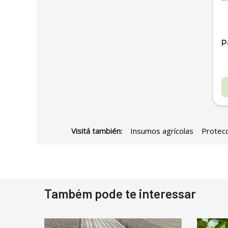
P
Visitá también:
Insumos agrícolas
Protecc
D
Também pode te interessar
N
D
M
C
Ba