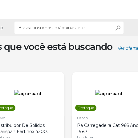
ão
s que você está buscando
Ver ofert
estaque
Destaque
ovo
Usado
istribuidor De Sólidos
Pá Carregadeira Cat 966 An
arispan Fertinox 4200
1987
itrus
tatais
Londrina