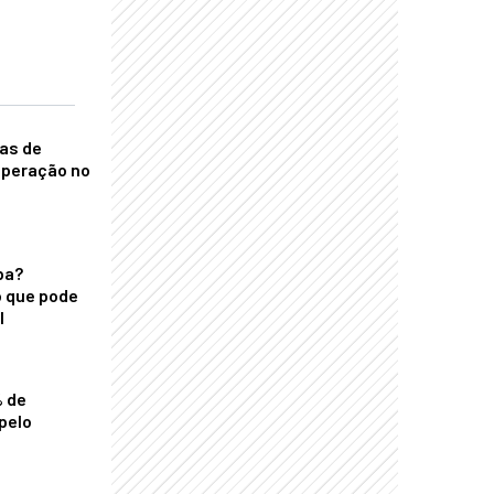
nas de
operação no
ba?
 que pode
l
% de
pelo