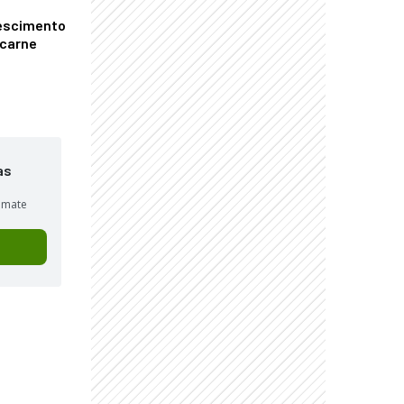
escimento
 carne
as
sumate