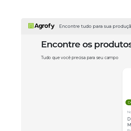
Encontre tudo para sua produç
Encontre os produto
Tudo que você precisa para seu campo
D
N
D
M
C
Ba