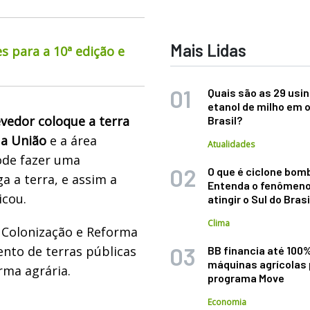
Mais Lidas
s para a 10ª edição e
Quais são as 29 usi
etanol de milho em 
vedor coloque a terra
Brasil?
 a União
e a área
Atualidades
Pode fazer uma
O que é ciclone bom
a a terra, e assim a
Entenda o fenômeno
icou.
atingir o Sul do Brasi
Clima
e Colonização e Reforma
ento de terras públicas
BB financia até 100
máquinas agrícolas 
rma agrária.
programa Move
Economia