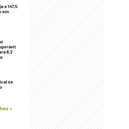
e
a e 147,5
ho em
uz
uperávit
ara 8,2
as
ical se
o
lhes
>