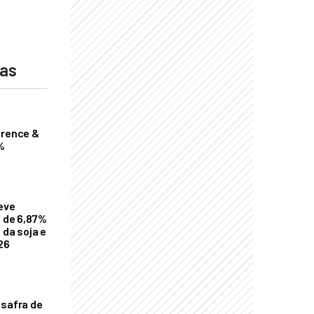
das
erence &
%
eve
a de 6,87%
 da soja e
26
 safra de