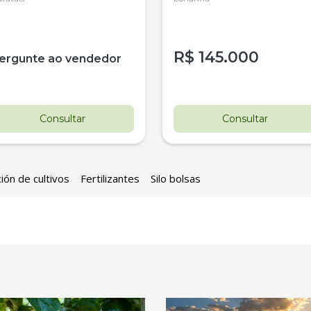
R$
145.000
ergunte ao vendedor
Consultar
Consultar
ión de cultivos
Fertilizantes
Silo bolsas
estaque
Destaque
ovo
Usado
istribuidor De Sólidos
Pá Carregadeira Cat 966 An
arispan Fertinox 4200
1987
itrus
tatais
Londrina