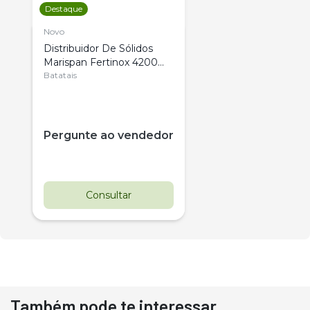
Destaque
Novo
Distribuidor De Sólidos
Marispan Fertinox 4200
Citrus
Batatais
Pergunte ao vendedor
Consultar
Também pode te interessar