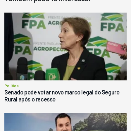
Destaque
Usado
Pá Carregadeira Cat 966
Ano 1987
Londrina
R$
145.000
Consultar
Política
Senado pode votar novo marco legal do Seguro
Rural após o recesso