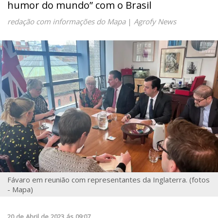
humor do mundo” com o Brasil
redação com informações do Mapa
|
Agrofy News
Fávaro em reunião com representantes da Inglaterra. (fotos
- Mapa)
20
de
Abril
de
2023
ás
09:07