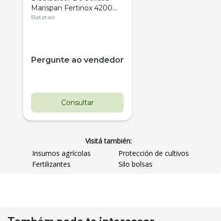
Marispan Fertinox 4200
Citrus
Batatais
Pergunte ao vendedor
Consultar
Visitá también:
Insumos agrícolas
Protección de cultivos
Fertilizantes
Silo bolsas
Destaque
Usado
Também pode te interessar
Pá Carregadeira Cat 966