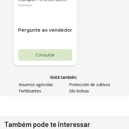
Citrus
Batatais
Pergunte ao vendedor
Consultar
Visitá también:
Insumos agrícolas
Protección de cultivos
Fertilizantes
Silo bolsas
Destaque
Usado
Também pode te interessar
Pá Carregadeira Cat 966
Ano 1987