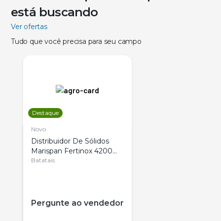
está buscando
Ver ofertas
Tudo que você precisa para seu campo
Destaque
Novo
Distribuidor De Sólidos
Marispan Fertinox 4200
Citrus
Batatais
Pergunte ao vendedor