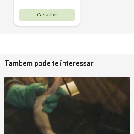
Consultar
Também pode te interessar
Destaque
Usado
Pá Carregadeira Cat 966
Ano 1987
Londrina
R$
145.000