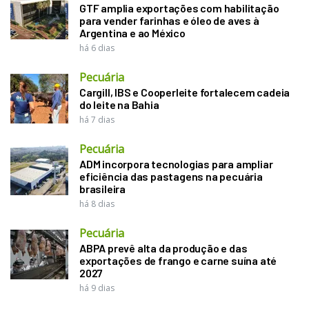
GTF amplia exportações com habilitação
para vender farinhas e óleo de aves à
Argentina e ao México
há 6 dias
Pecuária
Cargill, IBS e Cooperleite fortalecem cadeia
do leite na Bahia
há 7 dias
Pecuária
ADM incorpora tecnologias para ampliar
eficiência das pastagens na pecuária
brasileira
há 8 dias
Pecuária
ABPA prevê alta da produção e das
exportações de frango e carne suína até
2027
há 9 dias