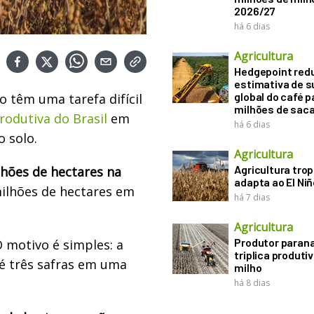
2026/27
há 6 dias
Agricultura
Hedgepoint red
estimativa de s
global do café p
o têm uma tarefa difícil
milhões de sac
produtiva do Brasil
em
há 6 dias
o solo.
Agricultura
Agricultura trop
lhões de hectares na
adapta ao El Niñ
milhões de hectares em
há 7 dias
Agricultura
Produtor paran
 motivo é simples: a
triplica produti
é três safras em uma
milho
há 8 dias