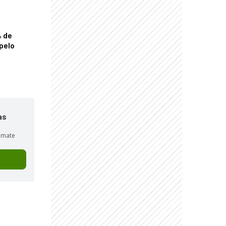
% de
pelo
as
sumate