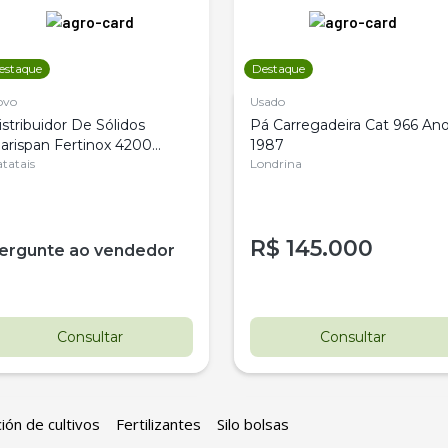
estaque
Destaque
ovo
Usado
istribuidor De Sólidos
Pá Carregadeira Cat 966 An
arispan Fertinox 4200
1987
itrus
tatais
Londrina
R$
145.000
ergunte ao vendedor
Consultar
Consultar
ión de cultivos
Fertilizantes
Silo bolsas