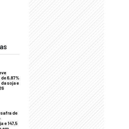
das
eve
a de 6,87%
 da soja e
26
 safra de
e
a e 147,5
ho em