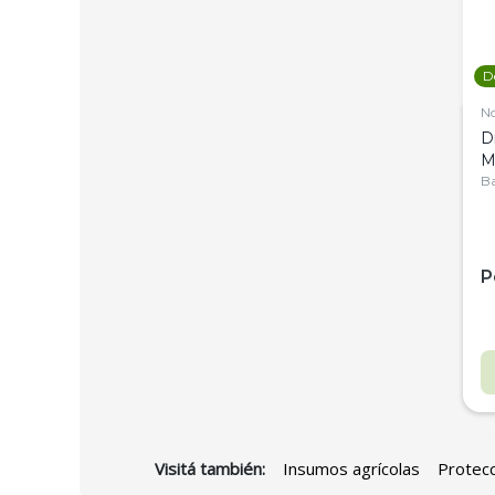
D
N
D
M
C
Ba
P
Visitá también:
Insumos agrícolas
Protecc