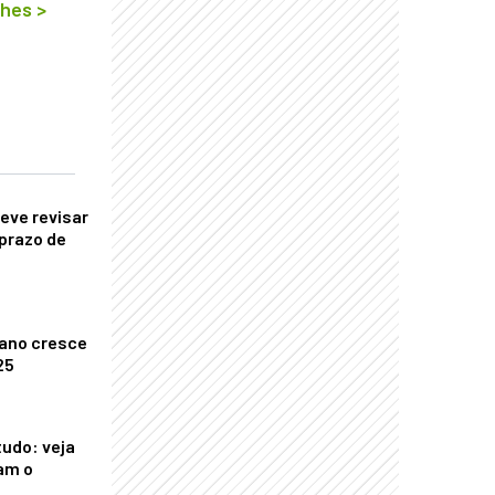
lhes
>
eve revisar
prazo de
ano cresce
25
tudo: veja
am o