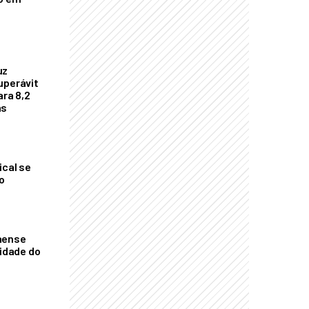
uz
uperávit
ara 8,2
as
ical se
o
aense
vidade do