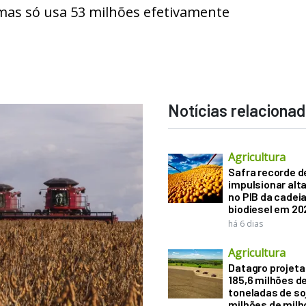
 mas só usa 53 milhões efetivamente
Notícias relaciona
Agricultura
Safra recorde d
impulsionar alt
no PIB da cadeia
biodiesel em 20
há 6 dias
Agricultura
Datagro projeta
185,6 milhões d
toneladas de soj
milhões de mil