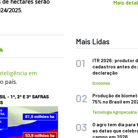
s de hectares serão
Mais deta
024/2025
.
Mais Lidas
6%
ITR 2026: produtor d
cadastros antes do 
nteligência em
declaração
o país.
Economia
Produção de biomet
75% no Brasil em 20
Tecnologia Agropecuária
O agro tem dia para 
as datas que celebr
campo em 2026