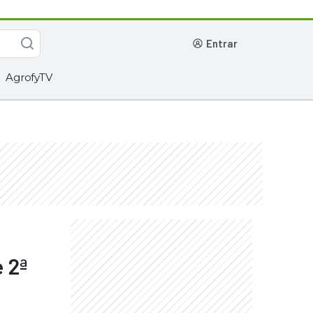
entrar
AgrofyTV
 2ª