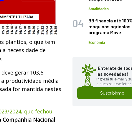
Atualidades
BB financia até 100
máquinas agrícolas 
programa Move
os plantios, o que tem
Economia
 a necessidade de
.
¡Enterate de tod
s deve gerar 103,6
las novedades!
Ingresá tu e-mail y 
e a produtividade média
a nuestro newsletter
ssada for mantida nestes
Suscribirme
023/2024, que fechou
a
Companhia Nacional