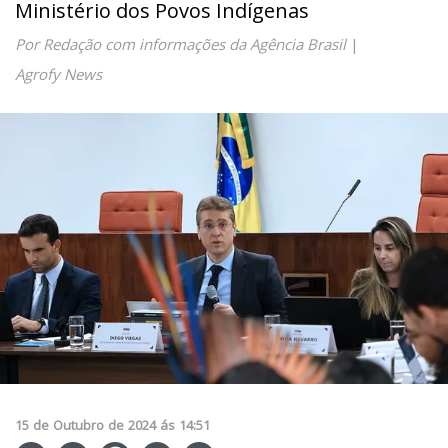
Ministério dos Povos Indígenas
Por Redação com informações da Agência Brasil
|
Agrofy News
15
de
Outubro
de
2024
ás
14:51