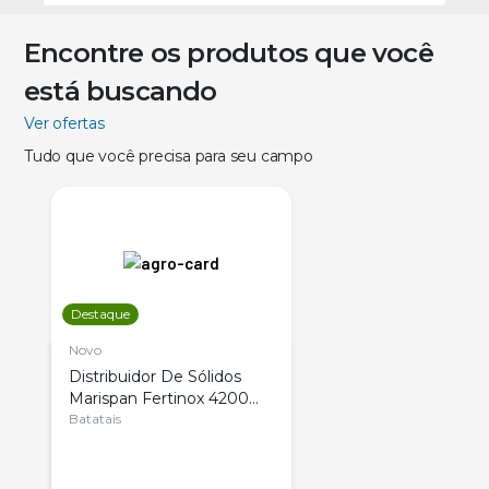
Encontre os produtos que você
está buscando
Ver ofertas
Tudo que você precisa para seu campo
Destaque
Novo
Distribuidor De Sólidos
Marispan Fertinox 4200
Citrus
Batatais