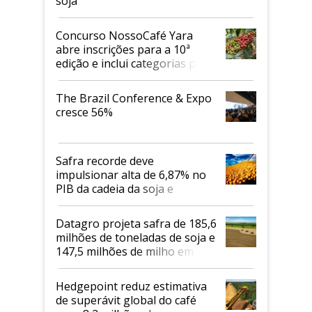
soja
Concurso NossoCafé Yara
abre inscrições para a 10ª
edição e inclui categorias para
cafés Canephora
The Brazil Conference & Expo
cresce 56%
Safra recorde deve
impulsionar alta de 6,87% no
PIB da cadeia da soja e
biodiesel em 2026
Datagro projeta safra de 185,6
milhões de toneladas de soja e
147,5 milhões de milho em
2026/27
Hedgepoint reduz estimativa
de superávit global do café