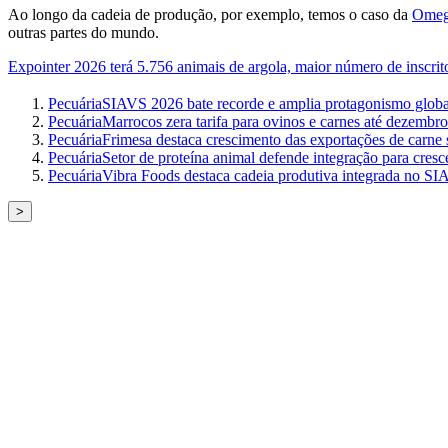
Ao longo da cadeia de produção, por exemplo, temos o caso da
Omega
outras partes do mundo.
Expointer 2026 terá 5.756 animais de argola, maior número de inscri
Pecuária
SIAVS 2026 bate recorde e amplia protagonismo global
Pecuária
Marrocos zera tarifa para ovinos e carnes até dezembro
Pecuária
Frimesa destaca crescimento das exportações de carne 
Pecuária
Setor de proteína animal defende integração para cres
Pecuária
Vibra Foods destaca cadeia produtiva integrada no S
>