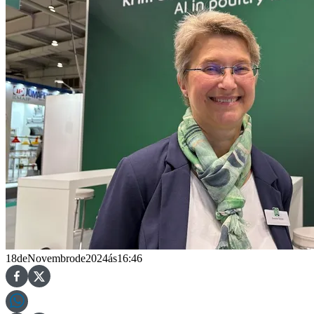
18
de
Novembro
de
2024
ás
16:46