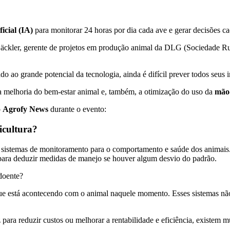
ficial (IA)
para monitorar 24 horas por dia cada ave e gerar decisões cad
äckler, gerente de projetos em produção animal da DLG (Sociedade Rur
do ao grande potencial da tecnologia, ainda é difícil prever todos seus 
 a melhoria do bem-estar animal e, também, a otimização do uso da
mão
o
Agrofy News
durante o evento:
icultura?
mos sistemas de monitoramento para o comportamento e saúde dos anima
 para deduzir medidas de manejo se houver algum desvio do padrão.
doente?
 o que está acontecendo com o animal naquele momento. Esses sistemas
 para reduzir custos ou melhorar a rentabilidade e eficiência, existem mu