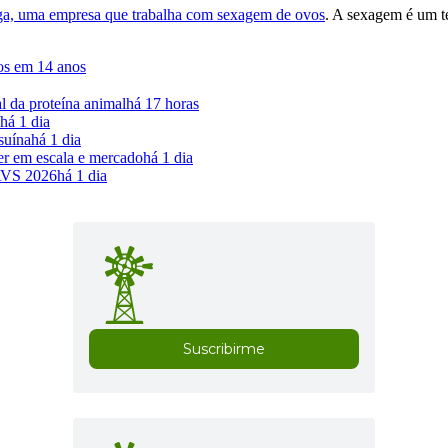
, uma empresa que trabalha com sexagem de ovos
. A sexagem é um t
tos em 14 anos
 da proteína animal
há 17 horas
há 1 dia
suína
há 1 dia
cer em escala e mercado
há 1 dia
IAVS 2026
há 1 dia
Suscribirme