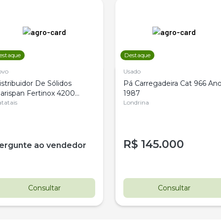
estaque
Destaque
ovo
Usado
istribuidor De Sólidos
Pá Carregadeira Cat 966 An
arispan Fertinox 4200
1987
itrus
tatais
Londrina
R$
145.000
ergunte ao vendedor
Consultar
Consultar