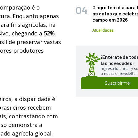
comparação é o
O agro tem dia para 
as datas que celebr
ltura. Enquanto apenas
campo em 2026
ara fins agrícolas, na
Atualidades
sivo, chegando a
52%
.
asil de preservar vastas
ores produtores
¡Enterate de tod
las novedades!
Ingresá tu e-mail y 
a nuestro newsletter
Suscribirme
iros, a disparidade é
 brasileiros recebem
is, contrastando com
Isso demonstra a
ado agrícola global,