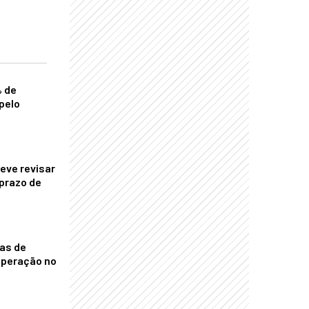
% de
pelo
eve revisar
prazo de
nas de
operação no