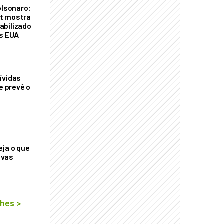
olsonaro:
t mostra
abilizado
os EUA
ívidas
ue prevê o
eja o que
ovas
lhes
>