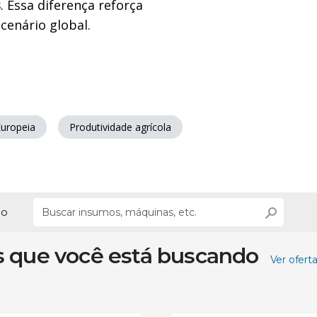
s
. Essa diferença reforça
cenário global.
Europeia
Produtividade agrícola
ão
s que você está buscando
Ver ofert