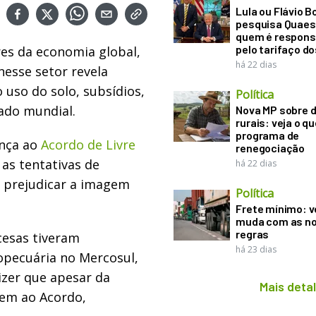
Lula ou Flávio B
pesquisa Quaes
quem é respons
pelo tarifaço d
es da economia global,
há 22 dias
esse setor revela
 uso do solo, subsídios,
Política
ado mundial.
Nova MP sobre d
rurais: veja o q
programa de
ança ao
Acordo de Livre
renegociação
as tentativas de
há 22 dias
m prejudicar a imagem
Política
Frete mínimo: v
muda com as n
regras
cesas tiveram
há 23 dias
opecuária no Mercosul,
dizer que apesar da
Mais deta
irem ao Acordo,