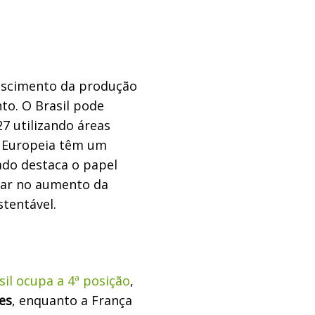
rescimento da produção
o. O Brasil pode
7 utilizando áreas
o Europeia têm um
dado destaca o papel
har no aumento da
stentável.
sil ocupa a 4ª posição
,
es
, enquanto a França