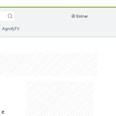
entrar
AgrofyTV
 e