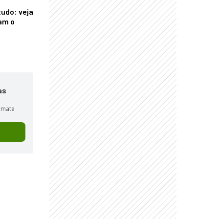
tudo: veja
am o
as
sumate