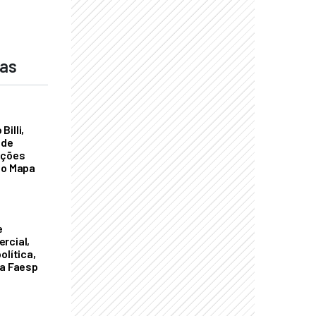
das
illi,
 de
ações
do Mapa
e
rcial,
olítica,
da Faesp