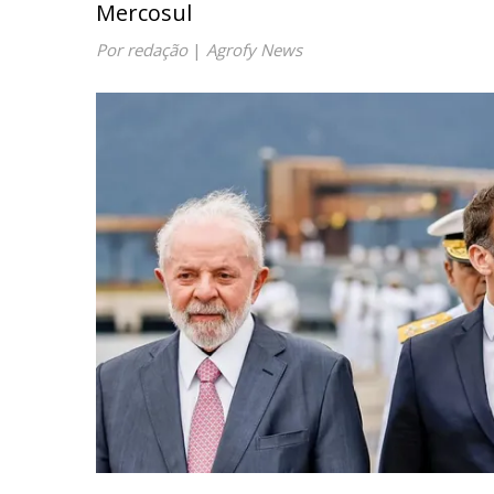
Mercosul
Por redação
|
Agrofy News