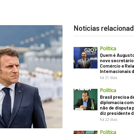
Notícias relaciona
Política
Quem é Augusto B
novo secretário
Comércio e Rel
Internacionais 
há 21 dias
Política
Brasil precisa d
diplomacia come
não de disputa p
diz presidente 
há 22 dias
Política