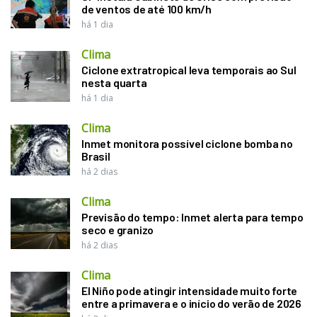
de ventos de até 100 km/h
há 1 dia
Clima
Ciclone extratropical leva temporais ao Sul
nesta quarta
há 1 dia
Clima
Inmet monitora possível ciclone bomba no
Brasil
há 2 dias
Clima
Previsão do tempo: Inmet alerta para tempo
seco e granizo
há 2 dias
Clima
El Niño pode atingir intensidade muito forte
entre a primavera e o início do verão de 2026