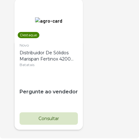
Destaque
Novo
Distribuidor De Sólidos
Marispan Fertinox 4200
Citrus
Batatais
Pergunte ao vendedor
Consultar