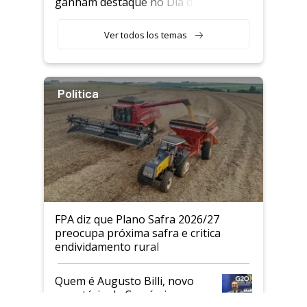
ganham destaque no Dia do
Agricultor
Ver todos los temas
Política
FPA diz que Plano Safra 2026/27
preocupa próxima safra e critica
endividamento rural
Quem é Augusto Billi, novo
×
secretário de Comércio e
Clos