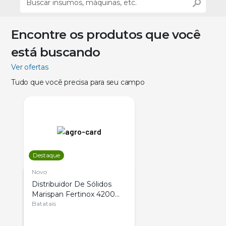
Encontre os produtos que você
está buscando
Ver ofertas
Tudo que você precisa para seu campo
Destaque
Novo
Distribuidor De Sólidos
Marispan Fertinox 4200
Citrus
Batatais