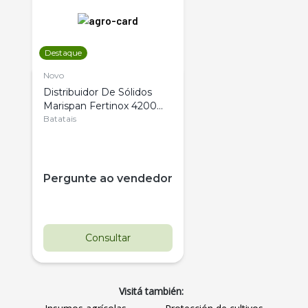
Destaque
Novo
Distribuidor De Sólidos
Marispan Fertinox 4200
Citrus
Batatais
Pergunte ao vendedor
Consultar
Visitá también: