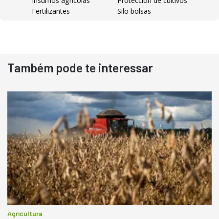
Insumos agrícolas
Protección de cultivos
Fertilizantes
Silo bolsas
Destaque
Usado
Também pode te interessar
Pá Carregadeira Cat 966
Ano 1987
Londrina
R$
145.000
Consultar
Agricultura