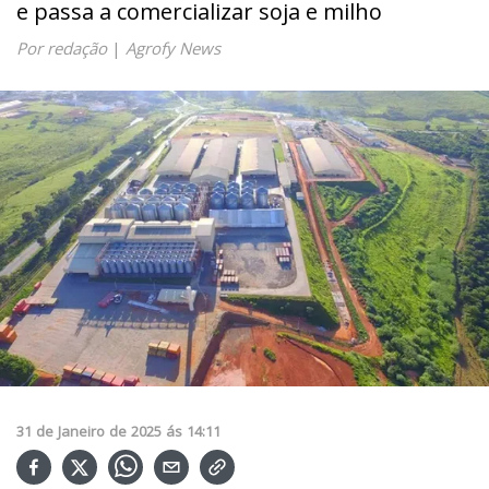
e passa a comercializar soja e milho
Por redação
|
Agrofy News
31
de
Janeiro
de
2025
ás
14:11