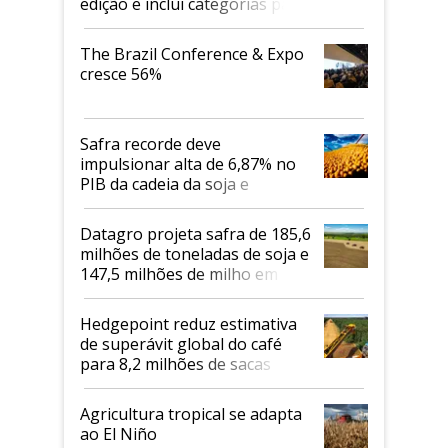
edição e inclui categorias para
cafés Canephora
The Brazil Conference & Expo
cresce 56%
Safra recorde deve
impulsionar alta de 6,87% no
PIB da cadeia da soja e
biodiesel em 2026
Datagro projeta safra de 185,6
milhões de toneladas de soja e
147,5 milhões de milho em
2026/27
Hedgepoint reduz estimativa
de superávit global do café
para 8,2 milhões de sacas
Agricultura tropical se adapta
ao El Niño