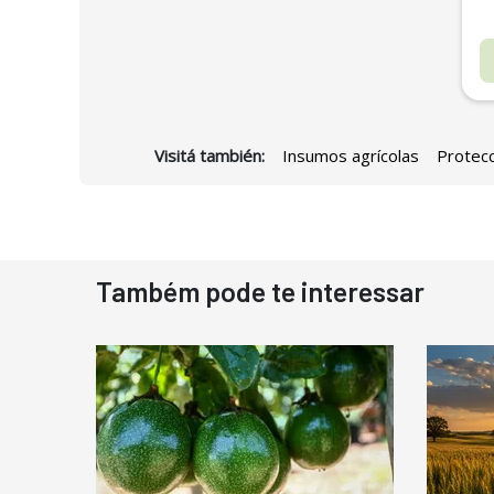
Visitá también:
Insumos agrícolas
Protecc
D
Também pode te interessar
N
D
M
C
Ba
P