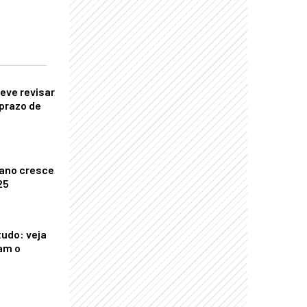
eve revisar
prazo de
ano cresce
25
tudo: veja
am o