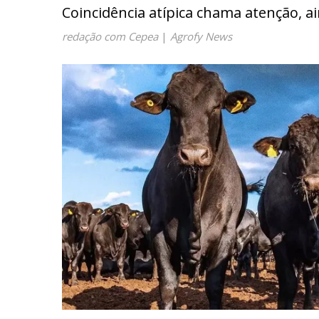
Coincidência atípica chama atenção, a
redação com Cepea
|
Agrofy News