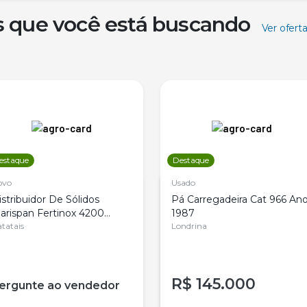
s que você está buscando
Ver ofert
estaque
Destaque
ovo
Usado
istribuidor De Sólidos
Pá Carregadeira Cat 966 An
arispan Fertinox 4200
1987
itrus
tatais
Londrina
R$
145.000
ergunte ao vendedor