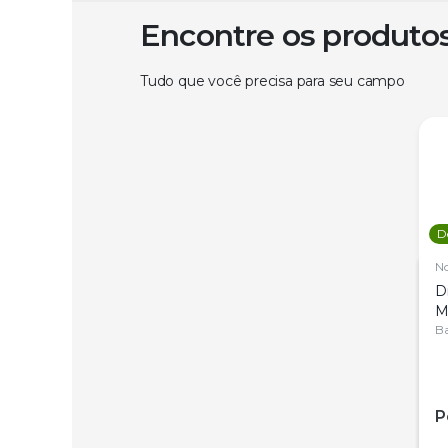
Encontre os produto
Tudo que você precisa para seu campo
D
N
D
M
C
Ba
P