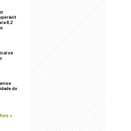
uz
uperávit
ara 8,2
as
ical se
o
aense
vidade do
lhes
>