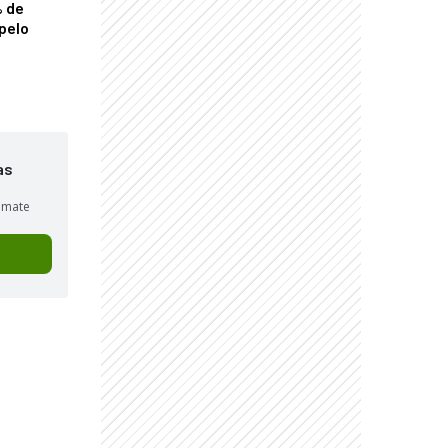
% de
pelo
as
sumate