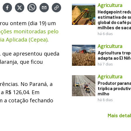
Agricultura
Hedgepoint red
estimativa de s
global do café p
trou ontem (dia 19) um
milhões de sac
ações monitoradas pelo
há 6 dias
a Aplicada (Cepea)
.
Agricultura
Agricultura trop
, que apresentou queda
adapta ao El Niñ
laranja, que ficou
há 7 dias
Agricultura
Produtor paran
rências. No Paraná, a
triplica produti
 a R$ 126,04. Em
milho
om a cotação fechando
há 8 dias
Mais deta