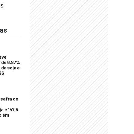
os
das
eve
a de 6,87%
 da soja e
26
 safra de
e
a e 147,5
ho em