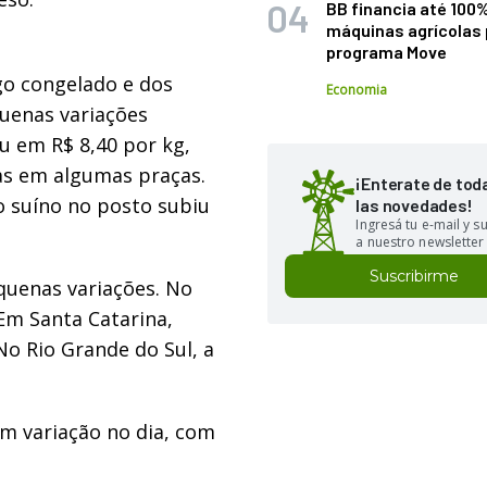
BB financia até 100
máquinas agrícolas 
programa Move
go congelado e dos
Economia
uenas variações
u em R$ 8,40 por kg,
as em algumas praças.
¡Enterate de tod
o suíno no posto subiu
las novedades!
Ingresá tu e-mail y 
a nuestro newsletter
Suscribirme
quenas variações. No
 Em Santa Catarina,
No Rio Grande do Sul, a
ram variação no dia, com