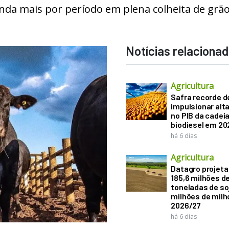
inda mais por período em plena colheita de grã
Notícias relaciona
Agricultura
Safra recorde d
impulsionar alt
no PIB da cadeia
biodiesel em 20
há 6 dias
Agricultura
Datagro projeta
185,6 milhões d
toneladas de soj
milhões de mil
2026/27
há 6 dias