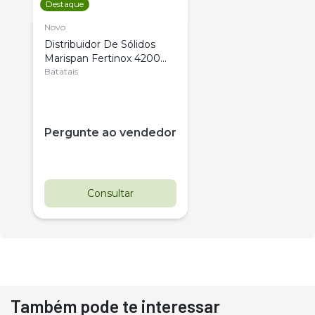
Destaque
Novo
Distribuidor De Sólidos
Marispan Fertinox 4200
Citrus
Batatais
Pergunte ao vendedor
Consultar
Também pode te interessar