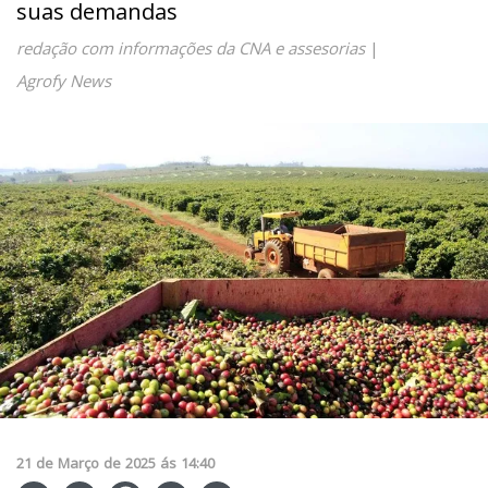
suas demandas
redação com informações da CNA e assesorias
|
Agrofy News
21
de
Março
de
2025
ás
14:40