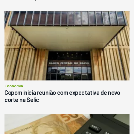
Destaque
Usado
Pá Carregadeira Cat 966
Ano 1987
Londrina
R$
145.000
Consultar
Economia
Copom inicia reunião com expectativa de novo
corte na Selic