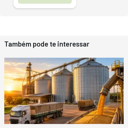
Também pode te interessar
Destaque
Usado
Pá Carregadeira Cat 966
Ano 1987
Londrina
R$
145.000
Consultar