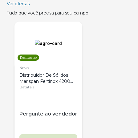
Ver ofertas
Tudo que você precisa para seu campo
Destaque
Novo
Distribuidor De Sólidos
Marispan Fertinox 4200
Citrus
Batatais
Pergunte ao vendedor