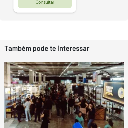
Consultar
Também pode te interessar
Destaque
Usado
Pá Carregadeira Cat 966
Ano 1987
Londrina
R$
145.000