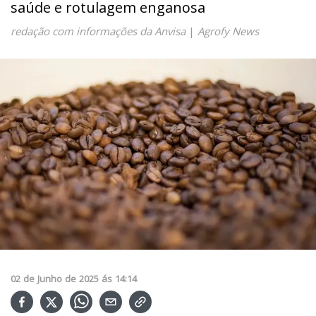
saúde e rotulagem enganosa
redação com informações da Anvisa
|
Agrofy News
02
de
Junho
de
2025
ás
14:14