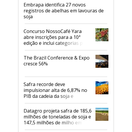
Embrapa identifica 27 novos
registros de abelhas em lavouras de
soja
Concurso NossoCafé Yara
abre inscrições para a 10ª
edição e inclui categorias para
cafés Canephora
The Brazil Conference & Expo
cresce 56%
Safra recorde deve
impulsionar alta de 6,87% no
PIB da cadeia da soja e
biodiesel em 2026
Datagro projeta safra de 185,6
milhões de toneladas de soja e
147,5 milhões de milho em
2026/27