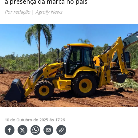
a presença da marca no país
Por redação
|
Agrofy News
10
de
Outubro
de
2025
ás
17:26