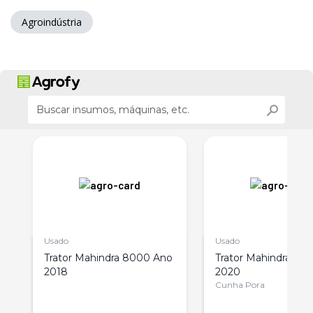
Agroindústria
Usado
Usado
o
Trator Mahindra 8000 Ano
Trator Mahindra 60
2018
2020
Cunha Pora