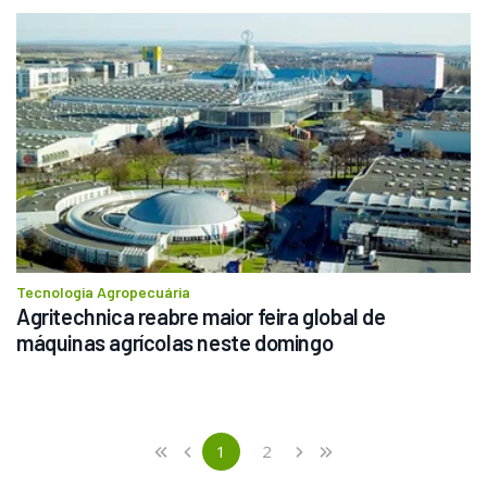
Tecnologia Agropecuária
Agritechnica reabre maior feira global de 
máquinas agrícolas neste domingo
Previous
First
1
2
«
‹
›
»
(current)
Next
Last