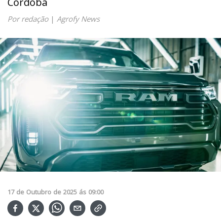
Córdoba
Por redação
|
Agrofy News
17
de
Outubro
de
2025
ás
09:00