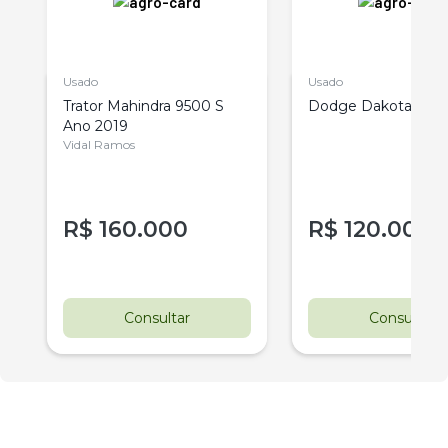
Usado
Usado
Trator Mahindra 9500 S
Dodge Dakota Spor
a
Ano 2019
Vidal Ramos
R$
160.000
R$
120.000
r
Consultar
Consultar