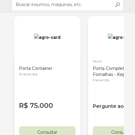
Novo
Porta Container
Porta Completa Par
Aracatuba
Fornalhas - Kepler 
Novo
Panambi
R$
75.000
Pergunte ao ve
Consultar
Consultar