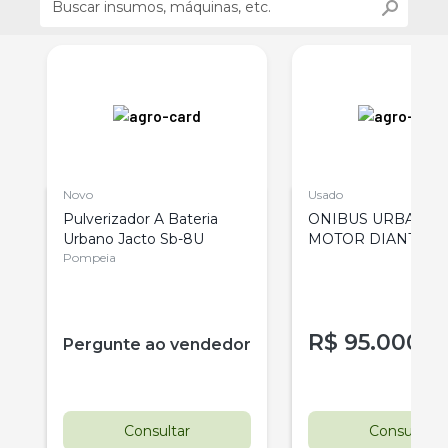
Novo
Usado
o
Pulverizador A Bateria
ONIBUS URBANO
Urbano Jacto Sb-8U
MOTOR DIANTEIR
Pompeia
MARCOPOLO
MERCEDES BENZ
R$
95.000
Pergunte ao vendedor
Consultar
Consultar