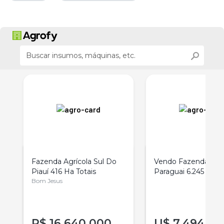
Fazenda Agrícola Sul Do
Vendo Fazenda No
Piauí 416 Ha Totais
Paraguai 6.245
Bom Jesus
R$
16.640.000
U$
7.494.00