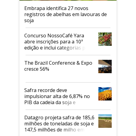
Embrapa identifica 27 novos
registros de abelhas em lavouras de
soja
Concurso NossoCafé Yara
abre inscrições para a 10ª
edição e inclui categorias para
cafés Canephora
The Brazil Conference & Expo
cresce 56%
Safra recorde deve
impulsionar alta de 6,87% no
PIB da cadeia da soja e
biodiesel em 2026
Datagro projeta safra de 185,6
milhões de toneladas de soja e
147,5 milhões de milho em
2026/27