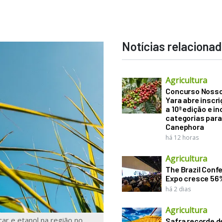
Notícias relaciona
Agricultura
Concurso Noss
Yara abre inscr
a 10ª edição e in
categorias para
Canephora
há 12 horas
Agricultura
The Brazil Conf
Expo cresce 56
há 2 dias
Agricultura
ar e etanol na região no
Safra recorde d