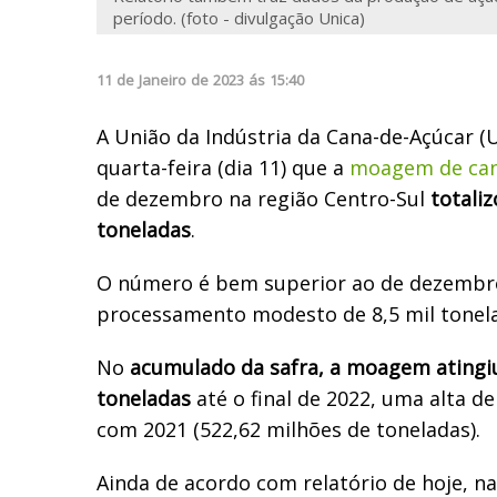
período. (foto - divulgação Unica)
11
de
Janeiro
de
2023
ás
15:40
A União da Indústria da Cana-de-Açúcar (U
quarta-feira (dia 11) que a
moagem de ca
de dezembro na região Centro-Sul
totali
toneladas
.
O número é bem superior ao de dezembro
processamento modesto de 8,5 mil tonel
No
acumulado da safra, a moagem atingiu
toneladas
até o final de 2022, uma alta 
com 2021 (522,62 milhões de toneladas).
Ainda de acordo com relatório de hoje, n