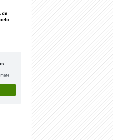
% de
pelo
as
sumate