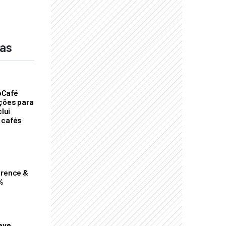
das
oCafé
ições para
clui
 cafés
erence &
%
eve