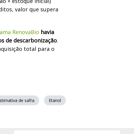
o + estoque inicial)
ditos, valor que supera
ama RenovaBio
havia
tos de descarbonização
.
quisição total para o
stimativa de safra
Etanol