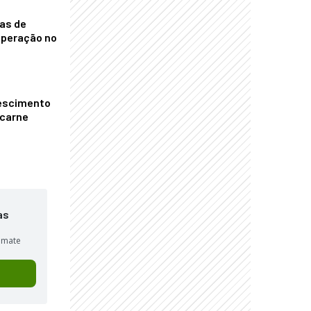
nas de
operação no
escimento
 carne
as
sumate