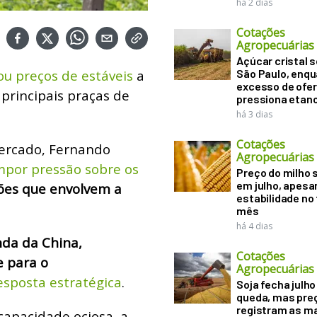
há 2 dias
Cotações
Agropecuárias
Açúcar cristal 
ou preços de estáveis
a
São Paulo, enq
excesso de ofer
principais praças de
pressiona etano
há 3 dias
Cotações
Mercado, Fernando
Agropecuárias
impor pressão sobre os
Preço do milho
em julho, apesa
ões que envolvem a
estabilidade no
mês
há 4 dias
da da China,
Cotações
e para o
Agropecuárias
esposta estratégica
.
Soja fecha julh
queda, mas pre
registram as m
capacidade ociosa, a