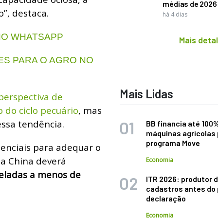
médias de 2026
o”, destaca.
há 4 dias
 NO WHATSAPP
Mais deta
S PARA O AGRO NO
Mais Lidas
perspectiva de
 do ciclo pecuário
, mas
essa tendência.
BB financia até 100
máquinas agrícolas 
programa Move
enciais para adequar o
 a China deverá
Economia
eladas a menos de
ITR 2026: produtor d
cadastros antes do 
declaração
Economia