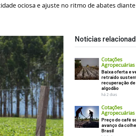
dade ociosa e ajuste no ritmo de abates diante
Notícias relaciona
Cotações
Agropecuárias
Baixa oferta e 
retraído suste
recuperação de
algodão
há 2 dias
Cotações
Agropecuárias
Preço do café 
avanço da colhe
Brasil