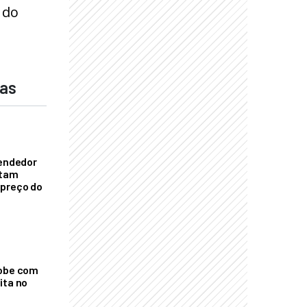
 do
das
vendedor
ntam
 preço do
sobe com
ita no