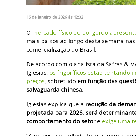
16
de
Janeiro
de
2026
ás
12:32
O
mercado físico do boi gordo apresent
mais baixos ao longo desta semana nas 
comercialização do Brasil.
De acordo com o analista da Safras & 
Iglesias,
os frigoríficos estão tentando 
preços
, sobretudo
em função das quest
salvaguarda chinesa.
Iglesias explica que a r
edução da deman
projetada para 2026, será determinant
comportamento do seto
r e
exige uma r
“A resposta escolhida foi o aumento de 