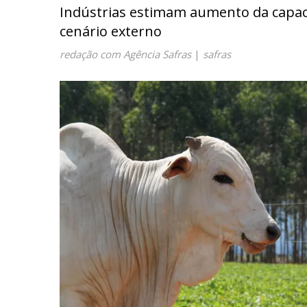
Indústrias estimam aumento da capaci
cenário externo
redação com Agência Safras
|
safras