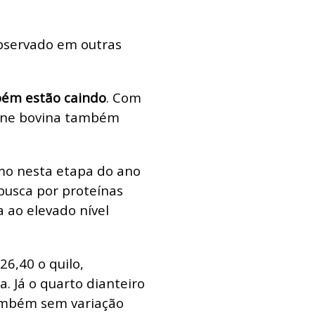
bservado em outras
bém estão caindo
. Com
arne bovina também
umo nesta etapa do ano
busca por proteínas
 ao elevado nível
26,40 o quilo,
. Já o quarto dianteiro
 também sem variação