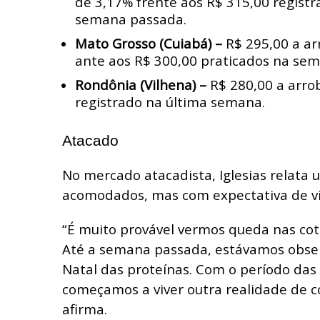
de 3,17% frente aos R$ 315,00 registr
semana passada.
Mato Grosso (Cuiabá) –
R$ 295,00 a ar
ante aos R$ 300,00 praticados na se
Rondônia (Vilhena) –
R$ 280,00 a arrob
registrado na última semana.
Atacado
No mercado atacadista, Iglesias relata 
acomodados, mas com expectativa de vi
“É muito provável vermos queda nas cot
Até a semana passada, estávamos obse
Natal das proteínas. Com o período das 
começamos a viver outra realidade de c
afirma.