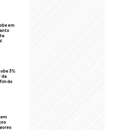
sobe em
uanto
ta
l
 sobe 3%
r da
 fim do
o em
ços
aiores