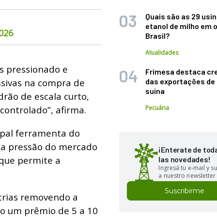
Quais são as 29 usi
etanol de milho em 
026
Brasil?
Atualidades
s pressionado e
Frimesa destaca cr
ssivas na compra de
das exportações de
suína
rão de escala curto,
controlado”, afirma.
Pecuária
cipal ferramenta do
 a pressão do mercado
¡Enterate de tod
 que permite a
las novedades!
Ingresá tu e-mail y 
a nuestro newsletter
Suscribirme
trias removendo a
go um prêmio de 5 a 10