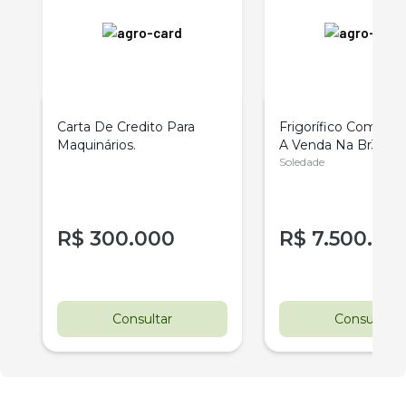
Carta De Credito Para
Frigorífico Com 5 H
Maquinários.
A Venda Na Br386
Soledade-Rs
Soledade
R$
300.000
R$
7.500.00
Consultar
Consultar