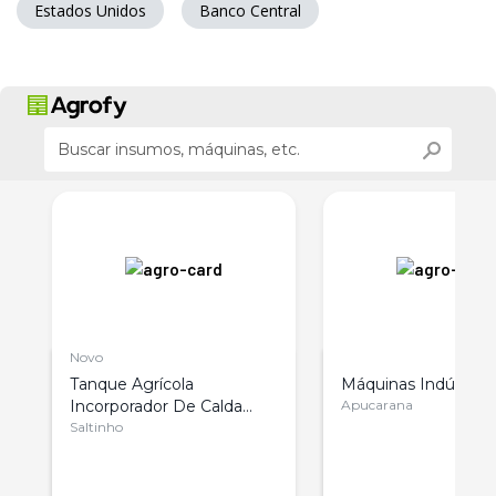
Estados Unidos
Banco Central
Novo
Tanque Agrícola
Máquinas Indústria
Incorporador De Calda
Apucarana
12500- Tecmesteel
Saltinho