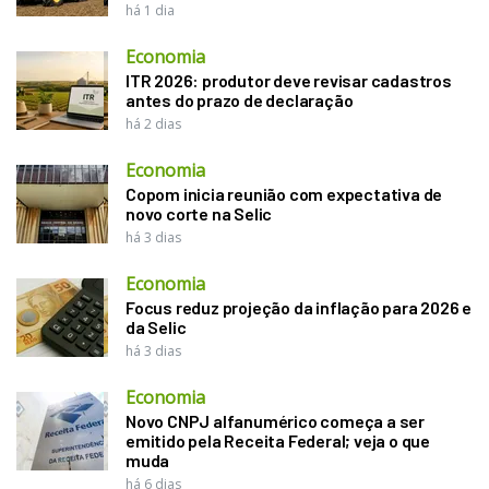
há 1 dia
Economia
ITR 2026: produtor deve revisar cadastros
antes do prazo de declaração
há 2 dias
Economia
Copom inicia reunião com expectativa de
novo corte na Selic
há 3 dias
Economia
Focus reduz projeção da inflação para 2026 e
da Selic
há 3 dias
Economia
Novo CNPJ alfanumérico começa a ser
emitido pela Receita Federal; veja o que
muda
há 6 dias