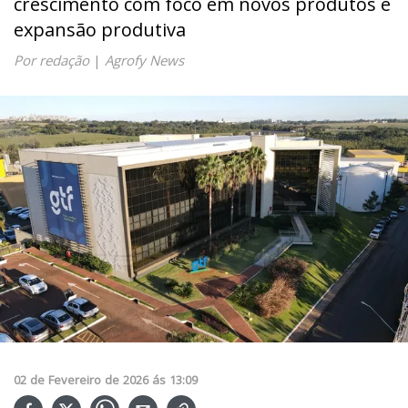
crescimento com foco em novos produtos e
expansão produtiva
Por redação
|
Agrofy News
02
de
Fevereiro
de
2026
ás
13:09