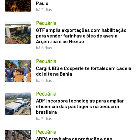
Paulo
há 2 dias
Pecuária
GTF amplia exportações com habilitação
para vender farinhas e óleo de aves à
Argentina e ao México
há 6 dias
Pecuária
Cargill, IBS e Cooperleite fortalecem cadeia
do leite na Bahia
há 6 dias
Pecuária
ADM incorpora tecnologias para ampliar
eficiência das pastagens na pecuária
brasileira
há 7 dias
Pecuária
ABPA prevê alta da produção e das