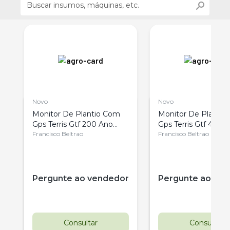
Novo
Novo
Monitor De Plantio Com
Monitor De Planti
Gps Terris Gtf 200 Ano
Gps Terris Gtf 400 
2025
Francisco Beltrao
2025
Francisco Beltrao
Pergunte ao vendedor
Pergunte ao ve
Consultar
Consultar