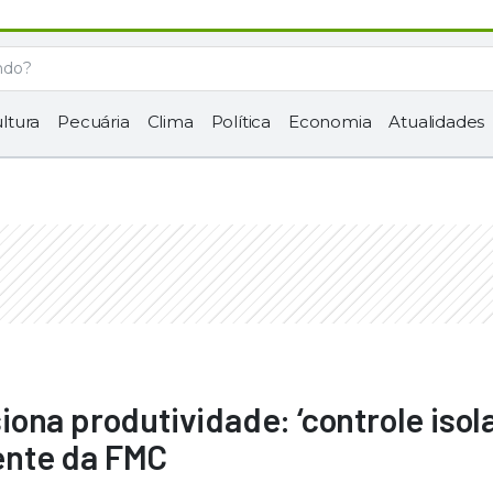
ltura
Pecuária
Clima
Política
Economia
Atualidades
ona produtividade: ‘controle isol
rente da FMC