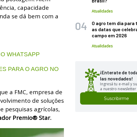
Brasil?
tência, capacidade
Atualidades
 ainda se dá bem com a
O agro tem dia para 
as datas que celebr
campo em 2026
Atualidades
 NO WHATSAPP
S PARA O AGRO NO
¡Enterate de tod
las novedades!
Ingresá tu e-mail y 
a nuestro newsletter
 que a FMC, empresa de
Suscribirme
volvimento de soluções
e pesquisas agrícolas,
ador Premio® Star.