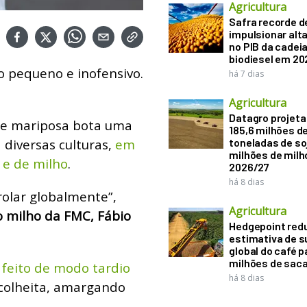
Agricultura
Safra recorde d
impulsionar alt
no PIB da cadeia
biodiesel em 20
o pequeno e inofensivo.
há 7 dias
Agricultura
Datagro projeta
 de mariposa bota uma
185,6 milhões d
 diversas culturas,
em
toneladas de soj
milhões de mil
 e de milho
.
2026/27
há 8 dias
rolar globalmente”,
Agricultura
o milho da FMC, Fábio
Hedgepoint red
estimativa de s
global do café p
milhões de sac
feito de modo tardio
há 8 dias
colheita, amargando