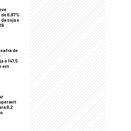
eve
a de 6,87%
 da soja e
26
 safra de
e
a e 147,5
ho em
uz
uperávit
ara 8,2
as