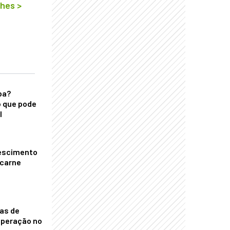
lhes
>
ba?
 que pode
l
escimento
 carne
nas de
operação no