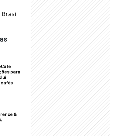
 Brasil
das
oCafé
ições para
clui
 cafés
erence &
%