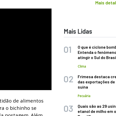
Mais deta
Mais Lidas
O que é ciclone bom
Entenda o fenômeno
atingir o Sul do Brasi
Clima
Frimesa destaca cr
das exportações de
suína
Pecuária
stidão de alimentos
Quais são as 29 usi
ra o bichinho se
etanol de milho em 
ada postagem. Além