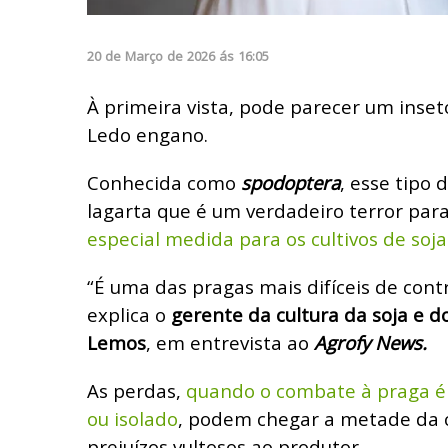
20
de
Março
de
2026
ás
16:05
À primeira vista, pode parecer um inset
Ledo engano.
Conhecida como
spodoptera
, esse tipo
lagarta que é um verdadeiro terror para
especial medida para os cultivos de soja
“É uma das pragas mais difíceis de cont
explica o
gerente da cultura da soja e d
Lemos
, em entrevista ao
Agrofy News.
As perdas,
quando o combate à praga é 
ou isolado
, podem chegar a metade da 
prejuízos vultosos ao produtor.