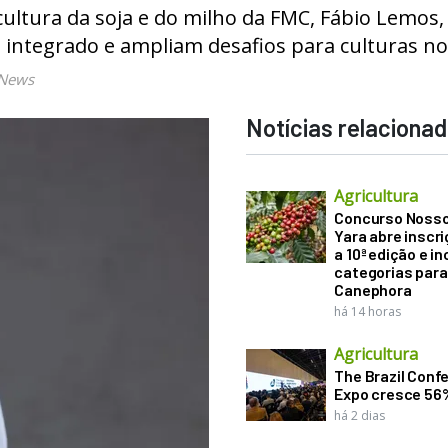
cultura da soja e do milho da FMC, Fábio Lemos,
 integrado e ampliam desafios para culturas no
 News
Notícias relaciona
Agricultura
Concurso Noss
Yara abre inscr
a 10ª edição e in
categorias para
Canephora
há 14 horas
Agricultura
The Brazil Conf
Expo cresce 56
há 2 dias