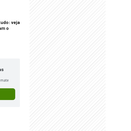
tudo: veja
am o
as
sumate