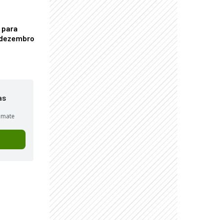
 para
é dezembro
as
sumate