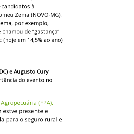
-candidatos à
 Romeu Zema (NOVO-MG),
 Zema, por exemplo,
ue chamou de “gastança”
lic (hoje em 14,5% ao ano)
(DC) e Augusto Cury
rtância do evento no
Agropecuária (FPA),
estve presente e
a para o seguro rural e