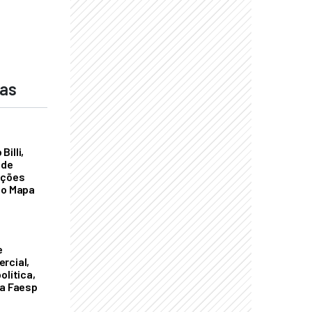
das
illi,
 de
ações
do Mapa
e
rcial,
olítica,
da Faesp