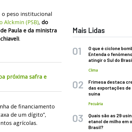
 o peso institucional
o Alckmin (PSB)
,
do
Mais Lidas
 de Paula e da ministra
chiaveli
.
O que é ciclone bom
Entenda o fenômeno
atingir o Sul do Brasi
Clima
pa próxima safra e
Frimesa destaca cr
das exportações de
suína
Pecuária
inha de financiamento
taxa de um dígito”,
Quais são as 29 usi
etanol de milho em 
tos agrícolas.
Brasil?