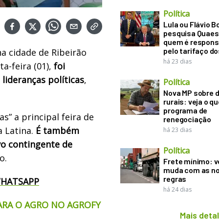
Política
Lula ou Flávio B
pesquisa Quaes
quem é respons
pelo tarifaço d
 na cidade de Ribeirão
há 23 dias
a-feira (01),
foi
lideranças políticas
,
Política
Nova MP sobre d
rurais: veja o q
programa de
s” a principal feira de
renegociação
a Latina.
É também
há 23 dias
vo contingente de
Política
o.
Frete mínimo: v
muda com as n
regras
WHATSAPP
há 24 dias
ARA O AGRO NO AGROFY
Mais deta