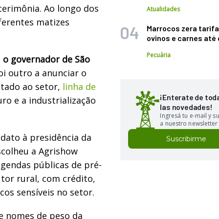
 cerimônia. Ao longo dos
Atualidades
iferentes matizes
Marrocos zera tarifa
ovinos e carnes at
Pecuária
,
o governador de São
oi outro a anunciar o
ltado ao setor,
linha de
¡Enterate de tod
uro e a industrialização
las novedades!
Ingresá tu e-mail y 
a nuestro newsletter
idato à presidência da
Suscribirme
scolheu a Agrishow
gendas públicas de pré-
or rural, com crédito,
cos sensíveis no setor.
e nomes de peso da