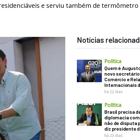
residenciáveis e serviu também de termômetro
Notícias relaciona
Política
Quem é Augusto B
novo secretário
Comércio e Rel
Internacionais 
há 22 dias
Política
Brasil precisa d
diplomacia come
não de disputa p
diz presidente 
há 23 dias