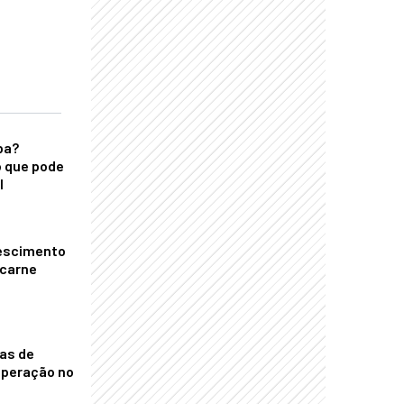
ba?
 que pode
l
escimento
 carne
nas de
operação no