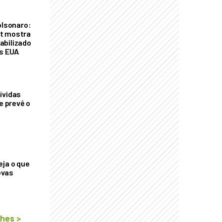
olsonaro:
t mostra
abilizado
os EUA
ívidas
ue prevê o
eja o que
ovas
lhes
>