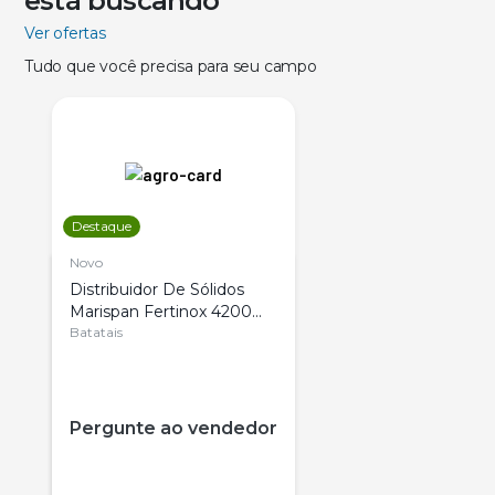
está buscando
Ver ofertas
Tudo que você precisa para seu campo
Destaque
Novo
Distribuidor De Sólidos
Marispan Fertinox 4200
Citrus
Batatais
Pergunte ao vendedor