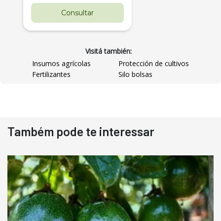
Consultar
Visitá también:
Insumos agrícolas
Protección de cultivos
Fertilizantes
Silo bolsas
Destaque
Usado
Também pode te interessar
Pá Carregadeira Cat 966
Ano 1987
Londrina
R$
145.000